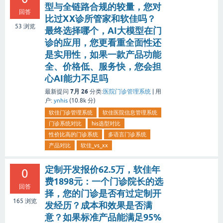
型与全链路合规的较量，您对
回答
比过XX诊所管家和软佳吗？
53
浏览
最终选择哪个，AI大模型在门
诊的应用，您更看重全面性还
是实用性，如果一款产品功能
全、价格低、服务快，您会担
心AI能力不足吗
7月 26
最新提问
分类:
医院门诊管理系统
|
用
户:
ynhis
(
10.8k
分)
软佳门诊管理系统
软佳医院信息管理系统
门诊系统对比
his选型对比
性价比高的门诊系统
多语言门诊系统
产品对比
软佳_vs_xx
定制开发报价62.5万，软佳年
0
费1898元：一个门诊院长的选
回答
择，您的门诊是否有过定制开
165
浏览
发经历？成本和效果是否满
意？如果标准产品能满足95%