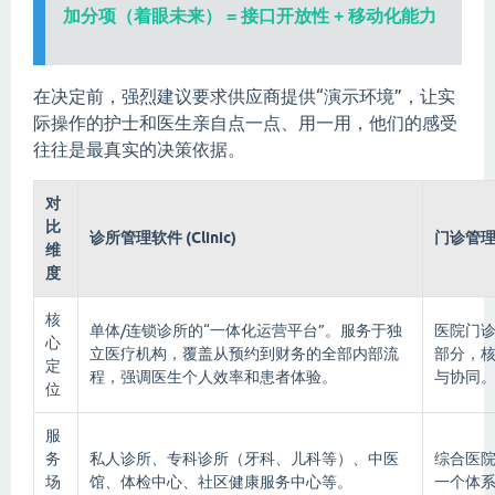
加分项（着眼未来） = 接口开放性 + 移动化能力
在决定前，强烈建议要求供应商提供“演示环境”，让实
际操作的护士和医生亲自点一点、用一用，他们的感受
往往是最真实的决策依据。
对
比
诊所管理软件 (Clinic)
门诊管理软件
维
度
核
单体/连锁诊所的“一体化运营平台”。服务于独
医院门诊
心
立医疗机构，覆盖从预约到财务的全部内部流
部分，
定
程，强调医生个人效率和患者体验。
与协同
位
服
务
私人诊所、专科诊所（牙科、儿科等）、中医
综合医
场
馆、体检中心、社区健康服务中心等。
一个体