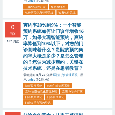
户:
ynhis
(
10.8k
分)
云南his软件厂家
昆明his系统
软佳医院信息管理系统
诊所软件系统
爽约率20%到9%：一个智能
0
预约系统如何让门诊年增收16
回答
万，如果实现智能预约，爽约
182
浏览
率降低到10%以下，对您的门
诊意味着什么？贵院的预约爽
约率大概是多少？是怎么管理
的？您认为减少爽约，关键在
技术系统，还是在患者教育？
4月 28
最新提问
分类:
医院门诊管理系统
|
用
户:
ynhis
(
10.8k
分)
诊所软件系统
软佳门诊管理系统
云his医院信息化管理系统
云南his软件厂家
门诊预约登记
门诊自助登记
门诊多语言预约登记