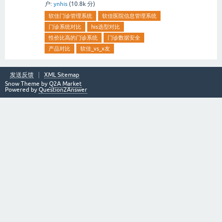
户:
ynhis
(
10.8k
分)
软佳门诊管理系统
软佳医院信息管理系统
门诊系统对比
his选型对比
性价比高的门诊系统
门诊数据安全
产品对比
软佳_vs_x友
发送反馈
XML Sitemap
Snow Theme by
Q2A Market
Powered by
Question2Answer