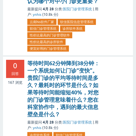
认为哪个对中小门诊更重要？
4月 28
最新提问
分类:
医院门诊管理系统
|
用
户:
ynhis
(
10.8k
分)
云南his软件厂家
软佳医院信息管理系统
软佳门诊管理系统
诊所软件系统
性价比最高的门诊管理软件
性价比最高的诊所软件
便宜好用的门诊管理系统
等待时间62分钟降到38分钟：
0
一个系统如何让门诊“变快”。
回答
贵院门诊的平均等待时间是多
167
浏览
久？最耗时的环节是什么？如
果等待时间能缩短40%，对您
的门诊管理意味着什么？您在
科室协作中，遇到的最大信息
壁垒是什么？
4月 28
最新提问
分类:
医院门诊管理系统
|
用
户:
ynhis
(
10.8k
分)
诊所软件系统
软佳门诊管理系统