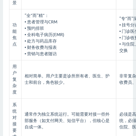
景
“全”而“精”：
“专”而“
• 患者管理与CRM
功
• 挂号
• 预约排班
能
• 门诊
• 全科电子病历(EMR)
焦
• 门诊
• 处方与药品库存
点
• 与住
• 财务收费与报表
交换
• 营销与患者随访
用
户
相对简单。用户主要是诊所所有者、医生、护
非常复
复
士和前台，角色较少。
收费员
杂
度
系
统
通常作为独立系统运行。可能需要对接一些外
必须是高
对
部服务（如支付网关、短信平台），但核心是
统，必须
接
自成一体。
住院、
要