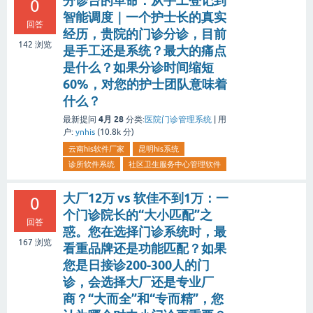
分诊台的革命：从手工登记到
0
智能调度｜一个护士长的真实
回答
经历，贵院的门诊分诊，目前
142
浏览
是手工还是系统？最大的痛点
是什么？如果分诊时间缩短
60%，对您的护士团队意味着
什么？
4月 28
最新提问
分类:
医院门诊管理系统
|
用
户:
ynhis
(
10.8k
分)
云南his软件厂家
昆明his系统
诊所软件系统
社区卫生服务中心管理软件
大厂12万 vs 软佳不到1万：一
0
个门诊院长的“大小匹配”之
回答
惑。您在选择门诊系统时，最
167
浏览
看重品牌还是功能匹配？如果
您是日接诊200-300人的门
诊，会选择大厂还是专业厂
商？“大而全”和“专而精”，您