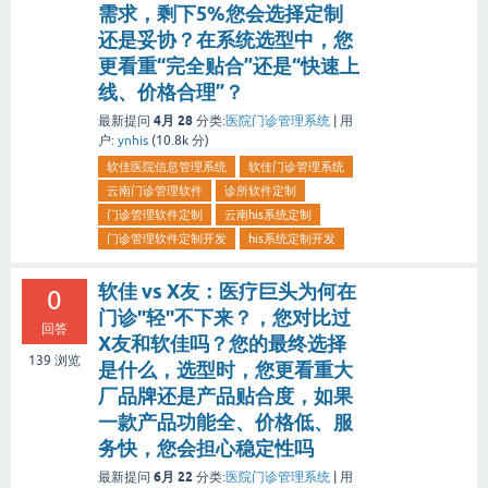
需求，剩下5%您会选择定制
还是妥协？在系统选型中，您
更看重“完全贴合”还是“快速上
线、价格合理”？
4月 28
最新提问
分类:
医院门诊管理系统
|
用
户:
ynhis
(
10.8k
分)
软佳医院信息管理系统
软佳门诊管理系统
云南门诊管理软件
诊所软件定制
门诊管理软件定制
云南his系统定制
门诊管理软件定制开发
his系统定制开发
软佳 vs X友：医疗巨头为何在
0
门诊"轻"不下来？，您对比过
回答
X友和软佳吗？您的最终选择
139
浏览
是什么，选型时，您更看重大
厂品牌还是产品贴合度，如果
一款产品功能全、价格低、服
务快，您会担心稳定性吗
6月 22
最新提问
分类:
医院门诊管理系统
|
用