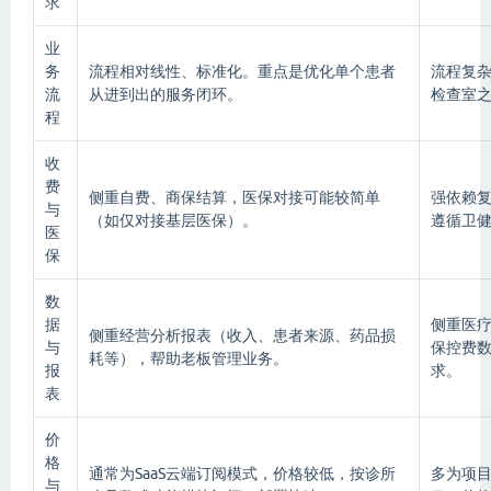
求
业
务
流程相对线性、标准化。重点是优化单个患者
流程复
流
从进到出的服务闭环。
检查室
程
收
费
侧重自费、商保结算，医保对接可能较简单
强依赖复
与
（如仅对接基层医保）。
遵循卫
医
保
数
据
侧重医
侧重经营分析报表（收入、患者来源、药品损
与
保控费
耗等），帮助老板管理业务。
报
求。
表
价
格
通常为SaaS云端订阅模式，价格较低，按诊所
多为项
与