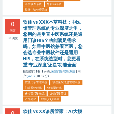
诊所软件系统
昆明his系统
软佳门诊管理系统
软佳 vs XXX本草科技：中医
0
馆管理系统的专业深度之争，
回答
您用的是垂直中医系统还是通
38
浏览
用门诊HIS？功能满足需求
吗，如果中医馆兼看西医，您
会选专业中医软件还是通用
HIS，在系统选型时，您更看
重'专业深度'还是'功能全面'
8月 1
最新提问
分类:
医院门诊管理系统
|
用
户:
ynhis
(
10.8k
分)
软佳门诊管理系统
软佳医院信息管理系统
门诊系统对比
his选型对比
多语言门诊系统
连锁门诊管理
产品对比
软佳_vs_x本草
软佳 vs XX诊所管家：AI大模
0