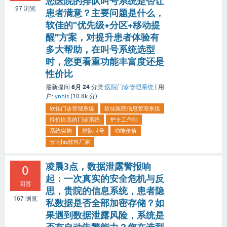
您医院的排队叫号系统是否让
97
浏览
患者满意？主要问题是什么，
软佳的"优先级+分区+移动提
醒"方案，对提升患者体验有
多大帮助，在叫号系统选型
时，您更看重功能丰富度还是
性价比
6月 24
最新提问
分类:
医院门诊管理系统
|
用
户:
ynhis
(
10.8k
分)
软佳门诊管理系统
软佳医院信息管理系统
性价比高的门诊系统
护士工作站
系统实施
排队叫号
功能价值
云南his软件厂家
凌晨3点，数据泄露警报响
0
起：一次真实的安全危机与反
回答
思，贵院的信息系统，患者隐
167
浏览
私数据是否全部加密存储？如
果遇到数据泄露风险，系统是