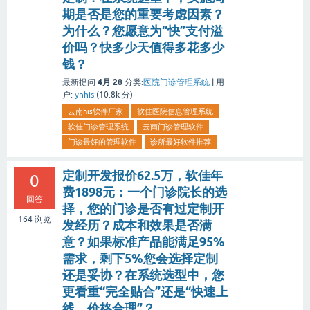
期是否是您的重要考虑因素？
为什么？您愿意为“快”支付溢
价吗？快多少天值得多花多少
钱？
4月 28
最新提问
分类:
医院门诊管理系统
|
用
户:
ynhis
(
10.8k
分)
云南his软件厂家
软佳医院信息管理系统
软佳门诊管理系统
云南门诊管理软件
门诊最好的管理软件
诊所最好软件推荐
定制开发报价62.5万，软佳年
0
费1898元：一个门诊院长的选
回答
择，您的门诊是否有过定制开
164
浏览
发经历？成本和效果是否满
意？如果标准产品能满足95%
需求，剩下5%您会选择定制
还是妥协？在系统选型中，您
更看重“完全贴合”还是“快速上
线、价格合理”？