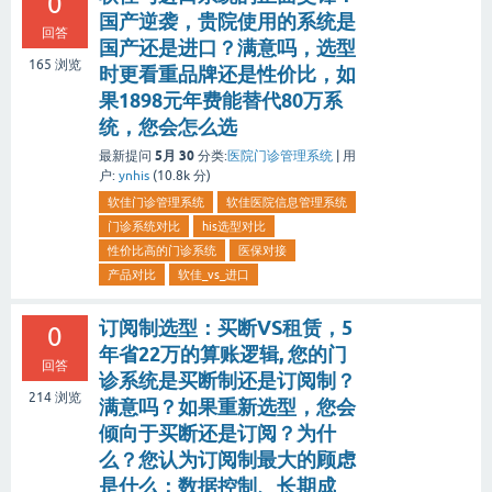
0
国产逆袭，贵院使用的系统是
回答
国产还是进口？满意吗，选型
165
浏览
时更看重品牌还是性价比，如
果1898元年费能替代80万系
统，您会怎么选
5月 30
最新提问
分类:
医院门诊管理系统
|
用
户:
ynhis
(
10.8k
分)
软佳门诊管理系统
软佳医院信息管理系统
门诊系统对比
his选型对比
性价比高的门诊系统
医保对接
产品对比
软佳_vs_进口
订阅制选型：买断VS租赁，5
0
年省22万的算账逻辑, 您的门
回答
诊系统是买断制还是订阅制？
214
浏览
满意吗？如果重新选型，您会
倾向于买断还是订阅？为什
么？您认为订阅制最大的顾虑
是什么：数据控制、长期成