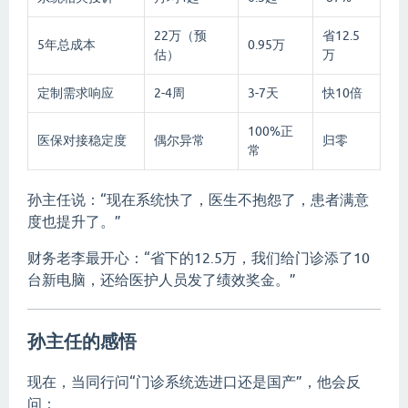
22万（预
省12.5
5年总成本
0.95万
估）
万
定制需求响应
2-4周
3-7天
快10倍
100%正
医保对接稳定度
偶尔异常
归零
常
孙主任说：“现在系统快了，医生不抱怨了，患者满意
度也提升了。”
财务老李最开心：“省下的12.5万，我们给门诊添了10
台新电脑，还给医护人员发了绩效奖金。”
孙主任的感悟
现在，当同行问“门诊系统选进口还是国产”，他会反
问：