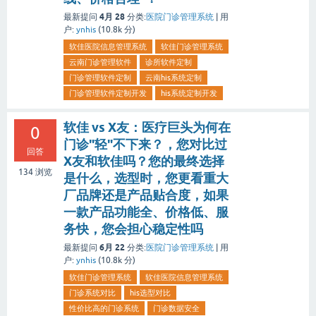
4月 28
最新提问
分类:
医院门诊管理系统
|
用
户:
ynhis
(
10.8k
分)
软佳医院信息管理系统
软佳门诊管理系统
云南门诊管理软件
诊所软件定制
门诊管理软件定制
云南his系统定制
门诊管理软件定制开发
his系统定制开发
软佳 vs X友：医疗巨头为何在
0
门诊"轻"不下来？，您对比过
回答
X友和软佳吗？您的最终选择
134
浏览
是什么，选型时，您更看重大
厂品牌还是产品贴合度，如果
一款产品功能全、价格低、服
务快，您会担心稳定性吗
6月 22
最新提问
分类:
医院门诊管理系统
|
用
户:
ynhis
(
10.8k
分)
软佳门诊管理系统
软佳医院信息管理系统
门诊系统对比
his选型对比
性价比高的门诊系统
门诊数据安全