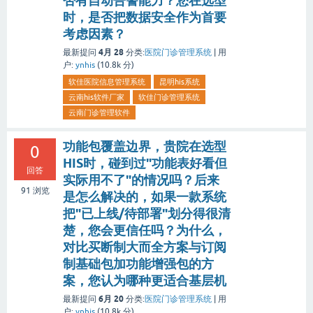
否有自动告警能力？您在选型
时，是否把数据安全作为首要
考虑因素？
4月 28
最新提问
分类:
医院门诊管理系统
|
用
户:
ynhis
(
10.8k
分)
软佳医院信息管理系统
昆明his系统
云南his软件厂家
软佳门诊管理系统
云南门诊管理软件
功能包覆盖边界，贵院在选型
0
HIS时，碰到过"功能表好看但
回答
实际用不了"的情况吗？后来
91
浏览
是怎么解决的，如果一款系统
把"已上线/待部署"划分得很清
楚，您会更信任吗？为什么，
对比买断制大而全方案与订阅
制基础包加功能增强包的方
案，您认为哪种更适合基层机
6月 20
最新提问
分类:
医院门诊管理系统
|
用
户:
ynhis
(
10.8k
分)