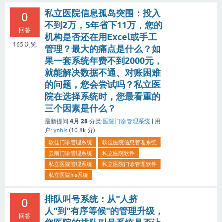
私立医院信息孤岛突围：投入
0
不到2万，5年省下11万，您的
回答
机构是否还在用Excel或手工
165
浏览
管理？最大的痛点是什么？如
果一套系统年费不到2000元，
就能解决数据不通、对账困难
的问题，您会尝试吗？私立医
院在选择系统时，您最看重的
三个因素是什么？
4月 28
最新提问
分类:
医院门诊管理系统
|
用
户:
ynhis
(
10.8k
分)
软佳门诊管理系统
软佳医院信息管理系统
云南门诊管理系统
私立医院软件
私立医院管理系统
私立医院门诊管理软件
私立医院his系统
排队叫号系统：从"人挤
0
人"到"有序等候"的管理升级，
回答