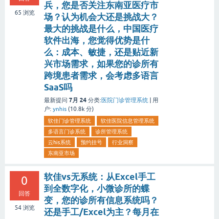
兵，您是否关注东南亚医疗市
65
浏览
场？认为机会大还是挑战大？
最大的挑战是什么，中国医疗
软件出海，您觉得优势是什
么：成本、敏捷，还是贴近新
兴市场需求，如果您的诊所有
跨境患者需求，会考虑多语言
SaaS吗
7月 24
最新提问
分类:
医院门诊管理系统
|
用
户:
ynhis
(
10.8k
分)
软佳门诊管理系统
软佳医院信息管理系统
多语言门诊系统
诊所管理系统
云his系统
预约挂号
行业洞察
东南亚市场
软佳vs无系统：从Excel手工
0
到全数字化，小微诊所的蝶
回答
变，您的诊所有信息系统吗？
54
浏览
还是手工/Excel为主？每月在