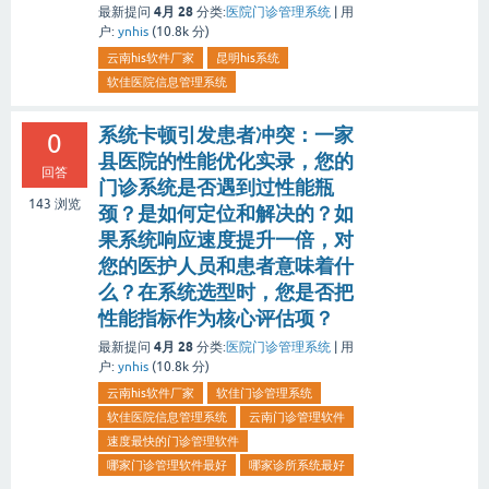
4月 28
最新提问
分类:
医院门诊管理系统
|
用
户:
ynhis
(
10.8k
分)
云南his软件厂家
昆明his系统
软佳医院信息管理系统
系统卡顿引发患者冲突：一家
0
县医院的性能优化实录，您的
回答
门诊系统是否遇到过性能瓶
143
浏览
颈？是如何定位和解决的？如
果系统响应速度提升一倍，对
您的医护人员和患者意味着什
么？在系统选型时，您是否把
性能指标作为核心评估项？
4月 28
最新提问
分类:
医院门诊管理系统
|
用
户:
ynhis
(
10.8k
分)
云南his软件厂家
软佳门诊管理系统
软佳医院信息管理系统
云南门诊管理软件
速度最快的门诊管理软件
哪家门诊管理软件最好
哪家诊所系统最好