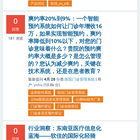
产品对比
软佳_vs_x友
爽约率20%到9%：一个智能
0
预约系统如何让门诊年增收16
回答
万，如果实现智能预约，爽约
181
浏览
率降低到10%以下，对您的门
诊意味着什么？贵院的预约爽
约率大概是多少？是怎么管理
的？您认为减少爽约，关键在
技术系统，还是在患者教育？
4月 28
最新提问
分类:
医院门诊管理系统
|
用
户:
ynhis
(
10.8k
分)
诊所软件系统
软佳门诊管理系统
云his医院信息化管理系统
云南his软件厂家
门诊预约登记
门诊自助登记
门诊多语言预约登记
行业洞察：东南亚医疗信息化
0
蓝海——软佳的国际化轻骑
回答