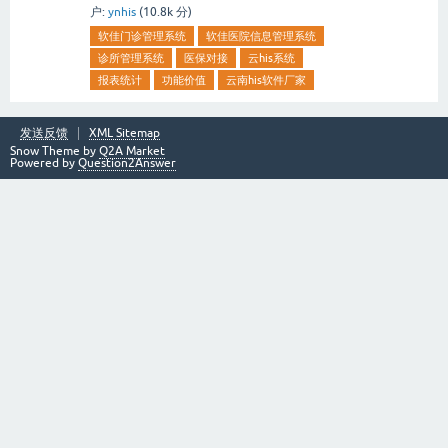
户:
ynhis
(
10.8k
分)
软佳门诊管理系统
软佳医院信息管理系统
诊所管理系统
医保对接
云his系统
报表统计
功能价值
云南his软件厂家
发送反馈
XML Sitemap
Snow Theme by
Q2A Market
Powered by
Question2Answer