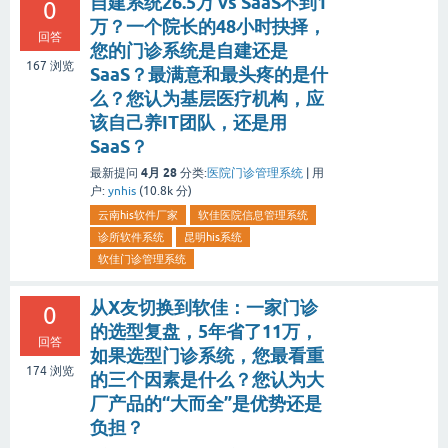
自建系统26.5万 vs SaaS不到1
0
万？一个院长的48小时抉择，
回答
您的门诊系统是自建还是
167
浏览
SaaS？最满意和最头疼的是什
么？您认为基层医疗机构，应
该自己养IT团队，还是用
SaaS？
4月 28
最新提问
分类:
医院门诊管理系统
|
用
户:
ynhis
(
10.8k
分)
云南his软件厂家
软佳医院信息管理系统
诊所软件系统
昆明his系统
软佳门诊管理系统
从X友切换到软佳：一家门诊
0
的选型复盘，5年省了11万，
回答
如果选型门诊系统，您最看重
174
浏览
的三个因素是什么？您认为大
厂产品的“大而全”是优势还是
负担？