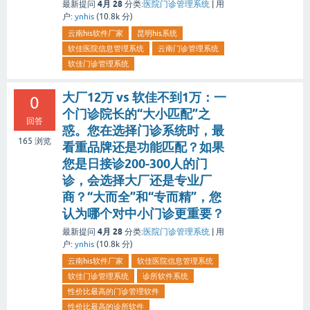
4月 28
最新提问
分类:
医院门诊管理系统
|
用
户:
ynhis
(
10.8k
分)
云南his软件厂家
昆明his系统
软佳医院信息管理系统
云南门诊管理系统
软佳门诊管理系统
大厂12万 vs 软佳不到1万：一
0
个门诊院长的“大小匹配”之
回答
惑。您在选择门诊系统时，最
165
浏览
看重品牌还是功能匹配？如果
您是日接诊200-300人的门
诊，会选择大厂还是专业厂
商？“大而全”和“专而精”，您
认为哪个对中小门诊更重要？
4月 28
最新提问
分类:
医院门诊管理系统
|
用
户:
ynhis
(
10.8k
分)
云南his软件厂家
软佳医院信息管理系统
软佳门诊管理系统
诊所软件系统
性价比最高的门诊管理软件
性价比最高的诊所软件