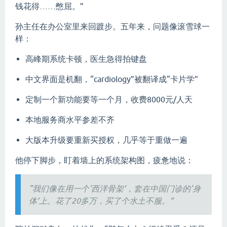
钱花得……憋屈。”
孙主任在办公室里来回踱步。五年来，问题像滚雪球一
样：
高峰期系统卡顿，医生急得拍键盘
中文界面是机翻，“cardiology”被翻译成“卡片学”
定制一个新功能要等一个月，收费8000元/人天
本地服务商水平参差不齐
大版本升级要重新买授权，几乎等于重做一遍
他停下脚步，盯着墙上的系统架构图，疲惫地说：
“我们像在用一个‘西洋骨架’，套在中国门诊的‘身
体’上。花了20多万，买了个水土不服。”