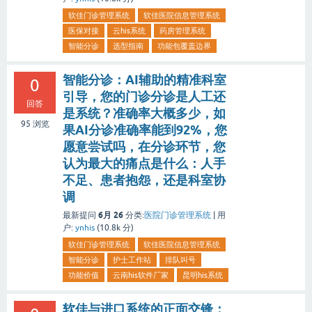
软佳门诊管理系统
软佳医院信息管理系统
医保对接
云his系统
药房管理系统
智能分诊
选型指南
功能包覆盖边界
智能分诊：AI辅助的精准科室
0
引导，您的门诊分诊是人工还
回答
是系统？准确率大概多少，如
95
浏览
果AI分诊准确率能到92%，您
愿意尝试吗，在分诊环节，您
认为最大的痛点是什么：人手
不足、患者抱怨，还是科室协
调
6月 26
最新提问
分类:
医院门诊管理系统
|
用
户:
ynhis
(
10.8k
分)
软佳门诊管理系统
软佳医院信息管理系统
智能分诊
护士工作站
排队叫号
功能价值
云南his软件厂家
昆明his系统
软佳与进口系统的正面交锋：