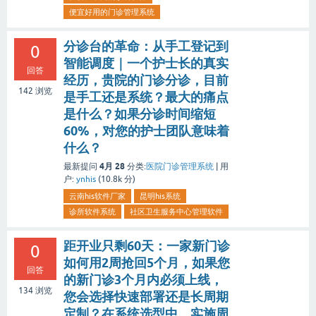
便宜好用的门诊管理系统
分诊台的革命：从手工登记到
0
智能调度｜一个护士长的真实
回答
经历，贵院的门诊分诊，目前
142
浏览
是手工还是系统？最大的痛点
是什么？如果分诊时间缩短
60%，对您的护士团队意味着
什么？
4月 28
最新提问
分类:
医院门诊管理系统
|
用
户:
ynhis
(
10.8k
分)
云南his软件厂家
昆明his系统
诊所软件系统
社区卫生服务中心管理软件
距开业只剩60天：一家新门诊
0
如何用2周抢回5个月，如果您
回答
的新门诊3个月内必须上线，
134
浏览
您会选择快速部署还是长周期
定制？在系统选型中，实施周