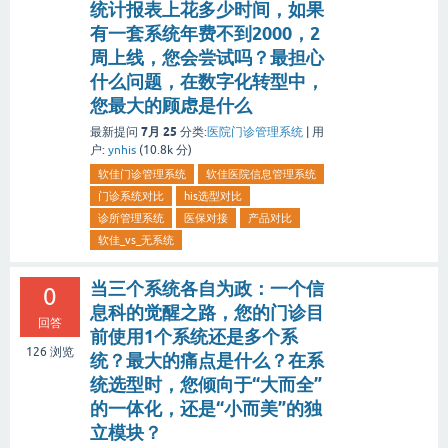
统计报表上花多少时间，如果
有一套系统年费不到2000，2
周上线，您会尝试吗？最担心
什么问题，在数字化转型中，
您最大的顾虑是什么
7月 25
最新提问
分类:
医院门诊管理系统
|
用
户:
ynhis
(
10.8k
分)
软佳门诊管理系统
软佳医院信息管理系统
门诊系统对比
his选型对比
诊所管理系统
医保对接
产品对比
软佳_vs_无系统
当三个系统各自为政：一个信
0
息科的觉醒之路，您的门诊目
回答
前使用1个系统还是多个系
126
浏览
统？最大的痛点是什么？在系
统选型时，您倾向于“大而全”
的一体化，还是“小而美”的独
立模块？