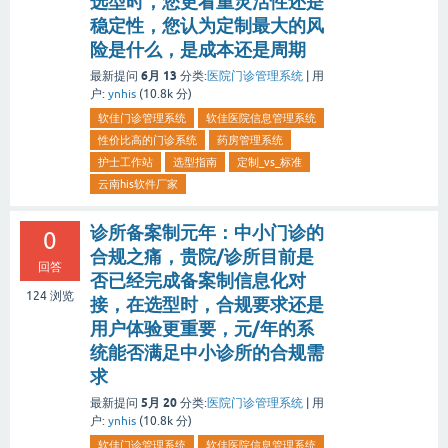
选型时，您更看重灵活性还是
稳定性，您认为定制最大的风
险是什么，是成本还是周期
6月 13
最新提问
分类:
医院门诊管理系统
|
用
户:
ynhis
(
10.8k
分)
软佳门诊管理系统
软佳医院信息管理系统
性价比高的门诊系统
药房管理系统
护士工作站
选型指南
定制_vs_标准
云南his软件厂家
诊所备案制元年：中小门诊的
0
合规之痛，贵院/诊所目前是
回答
否已经完成备案制信息化对
124
浏览
接，在选型时，合规要求还是
用户体验更重要，元/年的系
统能否满足中小诊所的合规需
求
5月 20
最新提问
分类:
医院门诊管理系统
|
用
户:
ynhis
(
10.8k
分)
软佳门诊管理系统
软佳医院信息管理系统