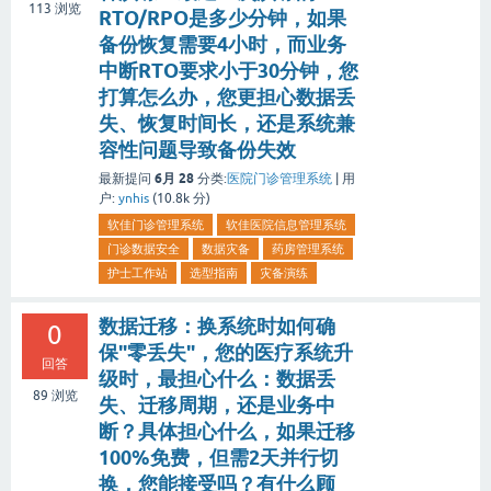
113
浏览
RTO/RPO是多少分钟，如果
备份恢复需要4小时，而业务
中断RTO要求小于30分钟，您
打算怎么办，您更担心数据丢
失、恢复时间长，还是系统兼
容性问题导致备份失效
6月 28
最新提问
分类:
医院门诊管理系统
|
用
户:
ynhis
(
10.8k
分)
软佳门诊管理系统
软佳医院信息管理系统
门诊数据安全
数据灾备
药房管理系统
护士工作站
选型指南
灾备演练
数据迁移：换系统时如何确
0
保"零丢失"，您的医疗系统升
回答
级时，最担心什么：数据丢
89
浏览
失、迁移周期，还是业务中
断？具体担心什么，如果迁移
100%免费，但需2天并行切
换，您能接受吗？有什么顾