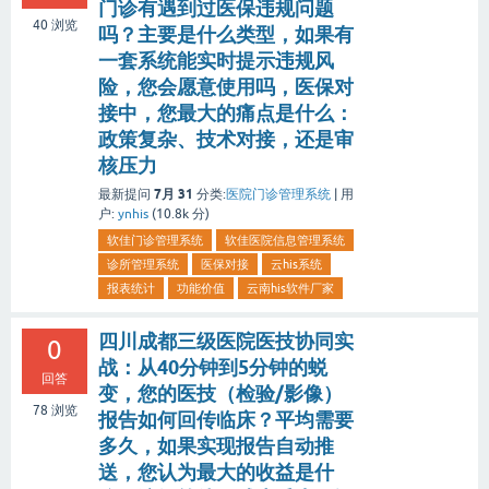
门诊有遇到过医保违规问题
40
浏览
吗？主要是什么类型，如果有
一套系统能实时提示违规风
险，您会愿意使用吗，医保对
接中，您最大的痛点是什么：
政策复杂、技术对接，还是审
核压力
7月 31
最新提问
分类:
医院门诊管理系统
|
用
户:
ynhis
(
10.8k
分)
软佳门诊管理系统
软佳医院信息管理系统
诊所管理系统
医保对接
云his系统
报表统计
功能价值
云南his软件厂家
四川成都三级医院医技协同实
0
战：从40分钟到5分钟的蜕
回答
变，您的医技（检验/影像）
78
浏览
报告如何回传临床？平均需要
多久，如果实现报告自动推
送，您认为最大的收益是什