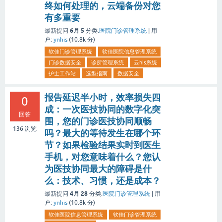
终如何处理的，云端备份对您
有多重要
6月 5
最新提问
分类:
医院门诊管理系统
|
用
户:
ynhis
(
10.8k
分)
软佳门诊管理系统
软佳医院信息管理系统
门诊数据安全
诊所管理系统
云his系统
护士工作站
选型指南
数据安全
报告延迟半小时，效率损失四
0
成：一次医技协同的数字化突
回答
围，您的门诊医技协同顺畅
136
浏览
吗？最大的等待发生在哪个环
节？如果检验结果实时到医生
手机，对您意味着什么？您认
为医技协同最大的障碍是什
么：技术、习惯，还是成本？
4月 28
最新提问
分类:
医院门诊管理系统
|
用
户:
ynhis
(
10.8k
分)
软佳医院信息管理系统
软佳门诊管理系统