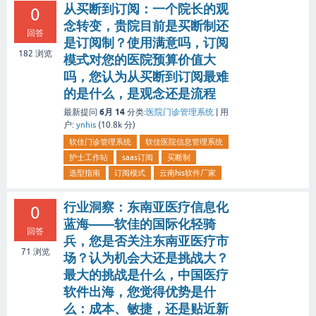
从买断到订阅：一个院长的观
0
念转变，贵院目前是买断制还
回答
是订阅制？使用满意吗，订阅
182
浏览
模式对您的医院预算价值大
吗，您认为从买断到订阅最难
的是什么，是观念还是流程
6月 14
最新提问
分类:
医院门诊管理系统
|
用
户:
ynhis
(
10.8k
分)
软佳门诊管理系统
软佳医院信息管理系统
护士工作站
saas订阅
买断制
选型指南
订阅模式
云南his软件厂家
行业洞察：东南亚医疗信息化
0
蓝海——软佳的国际化轻骑
回答
兵，您是否关注东南亚医疗市
71
浏览
场？认为机会大还是挑战大？
最大的挑战是什么，中国医疗
软件出海，您觉得优势是什
么：成本、敏捷，还是贴近新