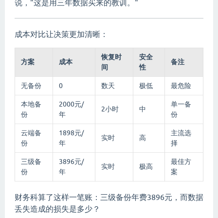
说，"这是用三年数据买来的教训。"
成本对比让决策更加清晰：
恢复时
安全
方案
成本
备注
间
性
无备份
0
数天
极低
最危险
本地备
2000元/
单一备
2小时
中
份
年
份
云端备
1898元/
主流选
实时
高
份
年
择
三级备
3896元/
最佳方
实时
极高
份
年
案
财务科算了这样一笔账：三级备份年费3896元，而数据
丢失造成的损失是多少？