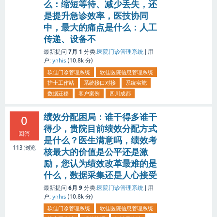
么：缩短等待、减少丢失，还
是提升急诊效率，医技协同
中，最大的痛点是什么：人工
传递、设备不
7月 1
最新提问
分类:
医院门诊管理系统
|
用
户:
ynhis
(
10.8k
分)
软佳门诊管理系统
软佳医院信息管理系统
护士工作站
系统接口对接
系统实施
数据迁移
客户案例
四川成都
绩效分配困局：谁干得多谁干
0
得少，贵院目前绩效分配方式
回答
是什么？医生满意吗，绩效考
113
浏览
核最大的价值是公平还是激
励，您认为绩效改革最难的是
什么，数据采集还是人心接受
6月 9
最新提问
分类:
医院门诊管理系统
|
用
户:
ynhis
(
10.8k
分)
软佳门诊管理系统
软佳医院信息管理系统