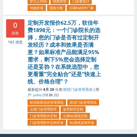
护士工作站
绩效管理
门诊量统计
功能价值
绩效分配
云南his软件厂家
定制开发报价62.5万，软佳年
0
费1898元：一个门诊院长的选
回答
择，您的门诊是否有过定制开
165
浏览
发经历？成本和效果是否满
意？如果标准产品能满足95%
需求，剩下5%您会选择定制
还是妥协？在系统选型中，您
更看重“完全贴合”还是“快速上
线、价格合理”？
4月 28
最新提问
分类:
医院门诊管理系统
|
用
户:
ynhis
(
10.8k
分)
软佳医院信息管理系统
软佳门诊管理系统
云南门诊管理软件
诊所软件定制
门诊管理软件定制
云南his系统定制
门诊管理软件定制开发
his系统定制开发