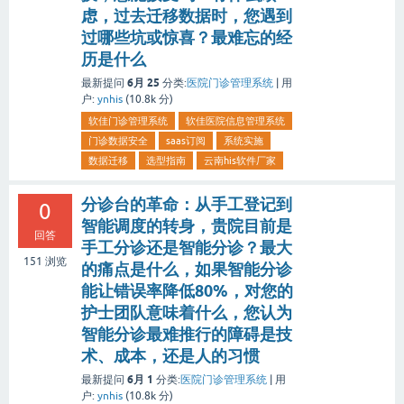
虑，过去迁移数据时，您遇到
过哪些坑或惊喜？最难忘的经
历是什么
6月 25
最新提问
分类:
医院门诊管理系统
|
用
户:
ynhis
(
10.8k
分)
软佳门诊管理系统
软佳医院信息管理系统
门诊数据安全
saas订阅
系统实施
数据迁移
选型指南
云南his软件厂家
分诊台的革命：从手工登记到
0
智能调度的转身，贵院目前是
回答
手工分诊还是智能分诊？最大
151
浏览
的痛点是什么，如果智能分诊
能让错误率降低80%，对您的
护士团队意味着什么，您认为
智能分诊最难推行的障碍是技
术、成本，还是人的习惯
6月 1
最新提问
分类:
医院门诊管理系统
|
用
户:
ynhis
(
10.8k
分)