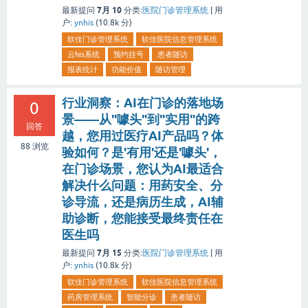
7月 10
最新提问
分类:
医院门诊管理系统
|
用
户:
ynhis
(
10.8k
分)
软佳门诊管理系统
软佳医院信息管理系统
云his系统
预约挂号
患者随访
报表统计
功能价值
随访管理
行业洞察：AI在门诊的落地场
0
景——从"噱头"到"实用"的跨
回答
越，您用过医疗AI产品吗？体
88
浏览
验如何？是'有用'还是'噱头'，
在门诊场景，您认为AI最适合
解决什么问题：用药安全、分
诊导流，还是病历生成，AI辅
助诊断，您能接受最终责任在
医生吗
7月 15
最新提问
分类:
医院门诊管理系统
|
用
户:
ynhis
(
10.8k
分)
软佳门诊管理系统
软佳医院信息管理系统
药房管理系统
智能分诊
患者随访