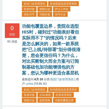
软佳门诊管理系统
软佳医院信息管理系统
医保对接
智能分诊
护士工作站
排队叫号
功能价值
挂号分诊
功能包覆盖边界，贵院在选型
0
HIS时，碰到过"功能表好看但
回答
实际用不了"的情况吗？后来
95
浏览
是怎么解决的，如果一款系统
把"已上线/待部署"划分得很清
楚，您会更信任吗？为什么，
对比买断制大而全方案与订阅
制基础包加功能增强包的方
案，您认为哪种更适合基层机
6月 20
最新提问
分类:
医院门诊管理系统
|
用
户:
ynhis
(
10.8k
分)
软佳门诊管理系统
软佳医院信息管理系统
医保对接
云his系统
药房管理系统
智能分诊
选型指南
功能包覆盖边界