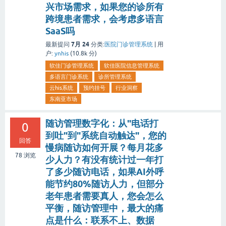
兴市场需求，如果您的诊所有
跨境患者需求，会考虑多语言
SaaS吗
7月 24
最新提问
分类:
医院门诊管理系统
|
用
户:
ynhis
(
10.8k
分)
软佳门诊管理系统
软佳医院信息管理系统
多语言门诊系统
诊所管理系统
云his系统
预约挂号
行业洞察
东南亚市场
随访管理数字化：从"电话打
0
到吐"到"系统自动触达"，您的
回答
慢病随访如何开展？每月花多
78
浏览
少人力？有没有统计过一年打
了多少随访电话，如果AI外呼
能节约80%随访人力，但部分
老年患者需要真人，您会怎么
平衡，随访管理中，最大的痛
点是什么：联系不上、数据