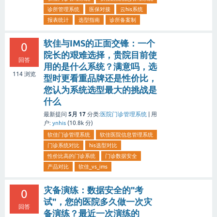
诊所管理系统
医保对接
云his系统
报表统计
选型指南
诊所备案制
软佳与IMS的正面交锋：一个
0
院长的艰难选择，贵院目前使
回答
用的是什么系统？满意吗，选
114
浏览
型时更看重品牌还是性价比，
您认为系统选型最大的挑战是
什么
5月 17
最新提问
分类:
医院门诊管理系统
|
用
户:
ynhis
(
10.8k
分)
软佳门诊管理系统
软佳医院信息管理系统
门诊系统对比
his选型对比
性价比高的门诊系统
门诊数据安全
产品对比
软佳_vs_ims
灾备演练：数据安全的"考
0
试"，您的医院多久做一次灾
回答
备演练？最近一次演练的