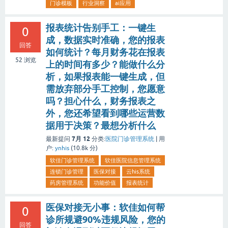
门诊模板
行业洞察
ai应用
报表统计告别手工：一键生
0
成，数据实时准确，您的报表
回答
如何统计？每月财务花在报表
52
浏览
上的时间有多少？能做什么分
析，如果报表能一键生成，但
需放弃部分手工控制，您愿意
吗？担心什么，财务报表之
外，您还希望看到哪些运营数
据用于决策？最想分析什么
7月 12
最新提问
分类:
医院门诊管理系统
|
用
户:
ynhis
(
10.8k
分)
软佳门诊管理系统
软佳医院信息管理系统
连锁门诊管理
医保对接
云his系统
药房管理系统
功能价值
报表统计
医保对接无小事：软佳如何帮
0
诊所规避90%违规风险，您的
回答