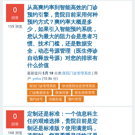
从高爽约率到智能高效的门诊
0
预约引擎，贵院目前采用何种
回答
预约方式？爽约率大概是多
159
浏览
少，如果引入智能预约系统，
您认为最大的阻力会是患者习
惯、技术门槛，还是数据安
全，动态号源管理（医生停诊
自动释放号源）对您的排班有
什么价值
5月 18
最新提问
分类:
医院门诊管理系统
|
用
户:
ynhis
(
10.8k
分)
软佳门诊管理系统
软佳医院信息管理系统
门诊数据安全
医保对接
医生排班管理
预约挂号
功能价值
预约管理
定制还是标准：一个信息科主
0
任的艰难选择，贵院目前是定
回答
制还是标准版？使用满意吗，
168
浏览