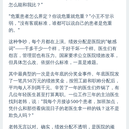
怎么能和我比？"
"危重患者怎么界定？你说危重就危重？"小王不甘示
弱，"没有客观标准，谁都可以说自己的患者是危重
的。"
这种争吵，每个月都在上演。绩效分配是医院的"敏感
词"——干多干少一个样，干好干坏一个样。医生们有
怨言，管理层也有压力。国家要求公立医院绩效改革，
但具体怎么改、依据什么标准，一直是难题。
其中最典型的一次是去年底的分奖金事件。年底医院发
了一笔共50万元的绩效奖金，按照工龄和职称分配后，
平均每人不到两千元。辛苦了一年的医生们炸锅了，有
几位年轻医生甚至打算离职。一位工作三年的主治医生
找到老韩，说："我每个月接诊500个患者，加班加点，
凭什么和那些看病混日子的老医生拿一样的钱？这不是
欺负人吗？"
老韩无言以对。确实，绩效分配不透明，是医院的顽