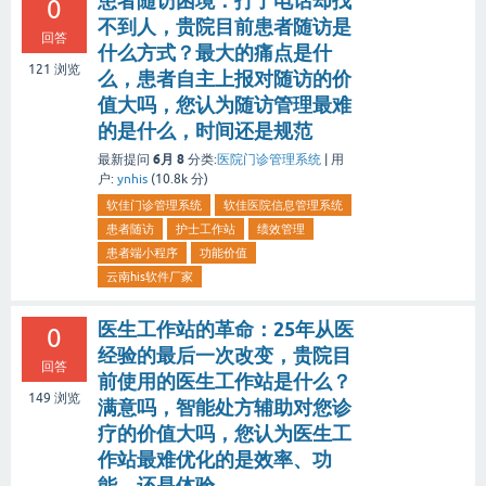
患者随访困境：打了电话却找
0
不到人，贵院目前患者随访是
回答
什么方式？最大的痛点是什
121
浏览
么，患者自主上报对随访的价
值大吗，您认为随访管理最难
的是什么，时间还是规范
6月 8
最新提问
分类:
医院门诊管理系统
|
用
户:
ynhis
(
10.8k
分)
软佳门诊管理系统
软佳医院信息管理系统
患者随访
护士工作站
绩效管理
患者端小程序
功能价值
云南his软件厂家
医生工作站的革命：25年从医
0
经验的最后一次改变，贵院目
回答
前使用的医生工作站是什么？
149
浏览
满意吗，智能处方辅助对您诊
疗的价值大吗，您认为医生工
作站最难优化的是效率、功
能，还是体验