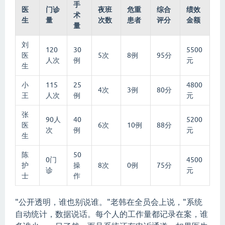
手
医
门诊
夜班
危重
综合
绩效
术
生
量
次数
患者
评分
金额
量
刘
120
30
5500
医
5次
8例
95分
人次
例
元
生
小
115
25
4800
4次
3例
80分
王
人次
例
元
张
90人
40
5200
医
6次
10例
88分
次
例
元
生
陈
50
0门
4500
护
操
8次
0例
75分
诊
元
士
作
"公开透明，谁也别说谁。"老韩在全员会上说，"系统
自动统计，数据说话。每个人的工作量都记录在案，谁