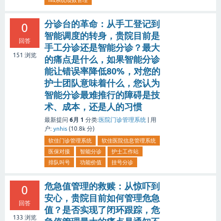
分诊台的革命：从手工登记到
0
智能调度的转身，贵院目前是
回答
手工分诊还是智能分诊？最大
151
浏览
的痛点是什么，如果智能分诊
能让错误率降低80%，对您的
护士团队意味着什么，您认为
智能分诊最难推行的障碍是技
术、成本，还是人的习惯
6月 1
最新提问
分类:
医院门诊管理系统
|
用
户:
ynhis
(
10.8k
分)
软佳门诊管理系统
软佳医院信息管理系统
医保对接
智能分诊
护士工作站
排队叫号
功能价值
挂号分诊
危急值管理的救赎：从惊吓到
0
安心，贵院目前如何管理危急
回答
值？是否实现了闭环跟踪，危
133
浏览