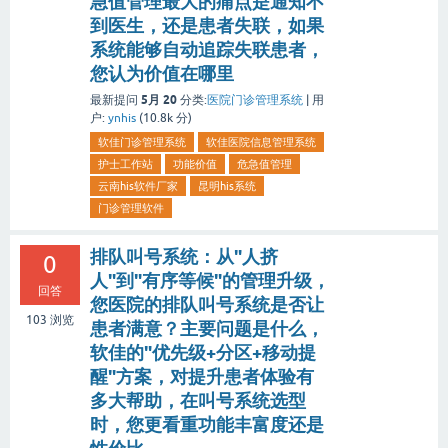
急值管理最大的痛点是通知不
到医生，还是患者失联，如果
系统能够自动追踪失联患者，
您认为价值在哪里
5月 20
最新提问
分类:
医院门诊管理系统
|
用
户:
ynhis
(
10.8k
分)
软佳门诊管理系统
软佳医院信息管理系统
护士工作站
功能价值
危急值管理
云南his软件厂家
昆明his系统
门诊管理软件
排队叫号系统：从"人挤
0
人"到"有序等候"的管理升级，
回答
您医院的排队叫号系统是否让
103
浏览
患者满意？主要问题是什么，
软佳的"优先级+分区+移动提
醒"方案，对提升患者体验有
多大帮助，在叫号系统选型
时，您更看重功能丰富度还是