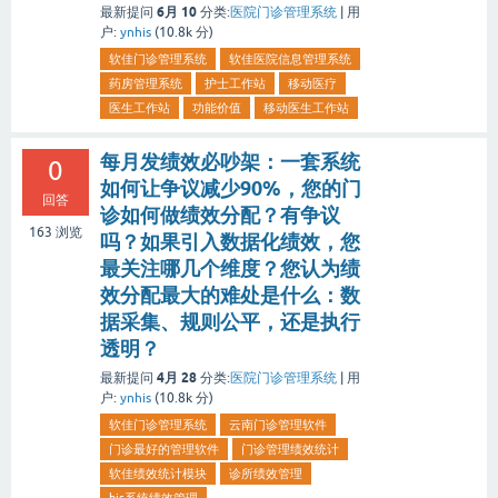
6月 10
最新提问
分类:
医院门诊管理系统
|
用
户:
ynhis
(
10.8k
分)
软佳门诊管理系统
软佳医院信息管理系统
药房管理系统
护士工作站
移动医疗
医生工作站
功能价值
移动医生工作站
每月发绩效必吵架：一套系统
0
如何让争议减少90%，您的门
回答
诊如何做绩效分配？有争议
163
浏览
吗？如果引入数据化绩效，您
最关注哪几个维度？您认为绩
效分配最大的难处是什么：数
据采集、规则公平，还是执行
透明？
4月 28
最新提问
分类:
医院门诊管理系统
|
用
户:
ynhis
(
10.8k
分)
软佳门诊管理系统
云南门诊管理软件
门诊最好的管理软件
门诊管理绩效统计
软佳绩效统计模块
诊所绩效管理
his系统绩效管理