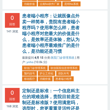
功能价值
云南his软件厂家
昆明his系统
患者端小程序：让就医像点外
0
卖一样简单，贵院有患者端小
回答
程序吗？使用率怎么样，患者
141
浏览
端小程序对您最大的价值是什
么，是效率还是体验，您认为
患者端小程序最难推广的是什
么，是功能还是习惯
6月 15
最新提问
分类:
医院门诊管理系统
|
用
户:
ynhis
(
10.8k
分)
软佳门诊管理系统
软佳医院信息管理系统
预约挂号
护士工作站
排队叫号
移动医疗
功能价值
患者端小程序
定制还是标准：一个信息科主
0
任的艰难选择，贵院目前是定
回答
制还是标准版？使用满意吗，
168
浏览
选型时，您更看重灵活性还是