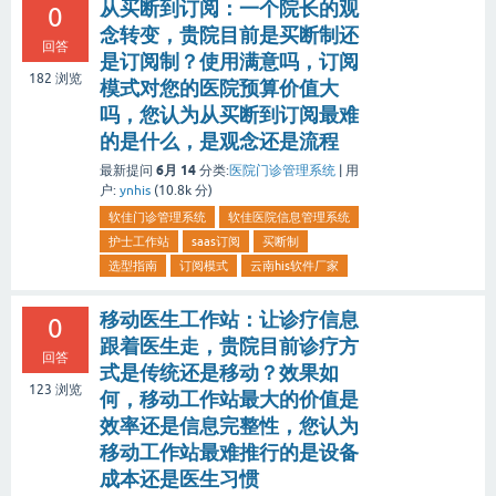
从买断到订阅：一个院长的观
0
念转变，贵院目前是买断制还
回答
是订阅制？使用满意吗，订阅
182
浏览
模式对您的医院预算价值大
吗，您认为从买断到订阅最难
的是什么，是观念还是流程
6月 14
最新提问
分类:
医院门诊管理系统
|
用
户:
ynhis
(
10.8k
分)
软佳门诊管理系统
软佳医院信息管理系统
护士工作站
saas订阅
买断制
选型指南
订阅模式
云南his软件厂家
移动医生工作站：让诊疗信息
0
跟着医生走，贵院目前诊疗方
回答
式是传统还是移动？效果如
123
浏览
何，移动工作站最大的价值是
效率还是信息完整性，您认为
移动工作站最难推行的是设备
成本还是医生习惯