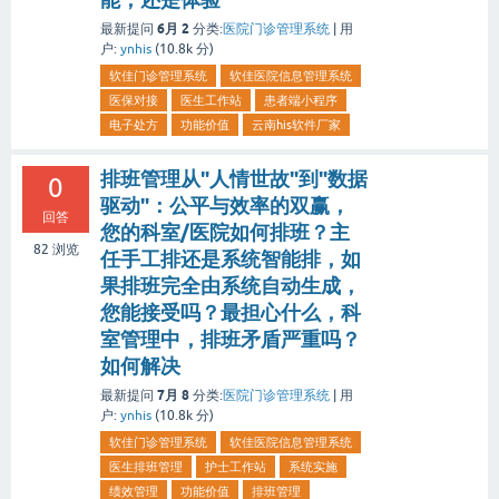
6月 2
最新提问
分类:
医院门诊管理系统
|
用
户:
ynhis
(
10.8k
分)
软佳门诊管理系统
软佳医院信息管理系统
医保对接
医生工作站
患者端小程序
电子处方
功能价值
云南his软件厂家
排班管理从"人情世故"到"数据
0
驱动"：公平与效率的双赢，
回答
您的科室/医院如何排班？主
82
浏览
任手工排还是系统智能排，如
果排班完全由系统自动生成，
您能接受吗？最担心什么，科
室管理中，排班矛盾严重吗？
如何解决
7月 8
最新提问
分类:
医院门诊管理系统
|
用
户:
ynhis
(
10.8k
分)
软佳门诊管理系统
软佳医院信息管理系统
医生排班管理
护士工作站
系统实施
绩效管理
功能价值
排班管理