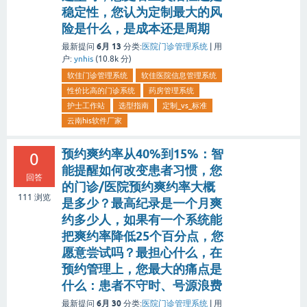
稳定性，您认为定制最大的风
险是什么，是成本还是周期
6月 13
最新提问
分类:
医院门诊管理系统
|
用
户:
ynhis
(
10.8k
分)
软佳门诊管理系统
软佳医院信息管理系统
性价比高的门诊系统
药房管理系统
护士工作站
选型指南
定制_vs_标准
云南his软件厂家
预约爽约率从40%到15%：智
0
能提醒如何改变患者习惯，您
回答
的门诊/医院预约爽约率大概
111
浏览
是多少？最高纪录是一个月爽
约多少人，如果有一个系统能
把爽约率降低25个百分点，您
愿意尝试吗？最担心什么，在
预约管理上，您最大的痛点是
什么：患者不守时、号源浪费
6月 30
最新提问
分类:
医院门诊管理系统
|
用