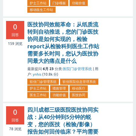
护士工作站
门诊模板
功能价值
移动医生工作站
医技协同效能革命：从纸质流
0
转到自动推送，您的门诊医技
回答
协同是如何实现的，检验
159
浏览
report从检验科到医生工作站
需要多长时间，您认为医技协
同最大的痛点是什么
6月 23
最新提问
分类:
医院门诊管理系统
|
用
户:
ynhis
(
10.8k
分)
软佳门诊管理系统
软佳医院信息管理系统
护士工作站
绩效管理
移动医疗
医生工作站
功能价值
医技协同
四川成都三级医院医技协同实
0
战：从40分钟到5分钟的蜕
回答
变，您的医技（检验/影像）
78
浏览
报告如何回传临床？平均需要