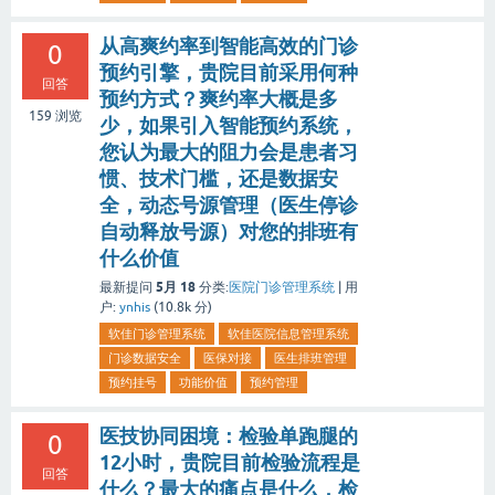
从高爽约率到智能高效的门诊
0
预约引擎，贵院目前采用何种
回答
预约方式？爽约率大概是多
159
浏览
少，如果引入智能预约系统，
您认为最大的阻力会是患者习
惯、技术门槛，还是数据安
全，动态号源管理（医生停诊
自动释放号源）对您的排班有
什么价值
5月 18
最新提问
分类:
医院门诊管理系统
|
用
户:
ynhis
(
10.8k
分)
软佳门诊管理系统
软佳医院信息管理系统
门诊数据安全
医保对接
医生排班管理
预约挂号
功能价值
预约管理
医技协同困境：检验单跑腿的
0
12小时，贵院目前检验流程是
回答
什么？最大的痛点是什么，检