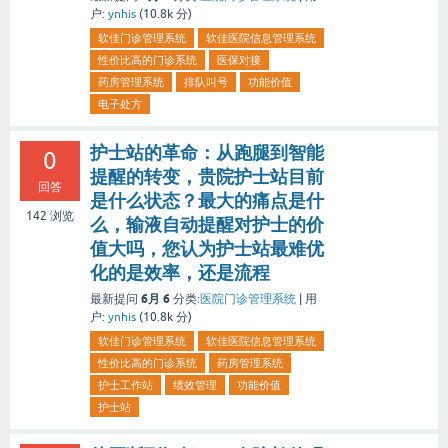
户:
ynhis
(
10.8k
分)
软佳门诊管理系统
软佳医院信息管理系统
性价比高的门诊系统
医保对接
药房管理系统
排队叫号
功能价值
电子处方
护士站的革命：从跑腿到智能
0
提醒的转变，贵院护士站目前
回答
是什么状态？最大的痛点是什
142
浏览
么，输液自动提醒对护士的价
值大吗，您认为护士站最难优
化的是效率，还是流程
6月 6
最新提问
分类:
医院门诊管理系统
|
用
户:
ynhis
(
10.8k
分)
软佳门诊管理系统
软佳医院信息管理系统
性价比高的门诊系统
药房管理系统
护士工作站
绩效管理
功能价值
护士站