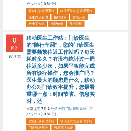
户:
ynhis
(
10.8k
分)
软佳门诊管理系统
软佳医院信息管理系统
医生排班管理
预约挂号
智能分诊
护士工作站
功能价值
预约管理
移动医生工作站：门诊医生
0
的"随行车厢"，您的门诊医生
回答
需要频繁往返工作站吗？每天
97
浏览
耗时多久？有没有统计过一周
往返多少次，如果平板能完成
所有诊疗操作，您会推广吗？
医生最大的顾虑是什么，移动
办公对门诊效率提升，您最看
重哪一点：时间节省、信息实
时，还
7月 2
最新提问
分类:
医院门诊管理系统
|
用
户:
ynhis
(
10.8k
分)
软佳门诊管理系统
软佳医院信息管理系统
门诊数据安全
药房管理系统