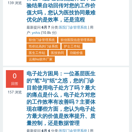
139
浏览
验结果自动回传对您的工作价
值大吗，您认为医技协同最难
优化的是效率，还是流程
6月 7
最新提问
分类:
医院门诊管理系统
|
用
户:
ynhis
(
10.8k
分)
软佳门诊管理系统
软佳医院信息管理系统
性价比高的门诊系统
护士工作站
医生工作站
医技协同
功能价值
云南his软件厂家
电子处方困局：一位基层医生
0
的"笔"与"纸"之惑，您的门诊
回答
目前使用电子处方了吗？最大
157
浏览
的痛点是什么，电子处方对您
的工作效率有改善吗？主要体
现在哪些方面，您认为电子处
方最大的价值是效率提升、质
量控制，还是数据管理
6月 4
最新提问
分类:
医院门诊管理系统
|
用