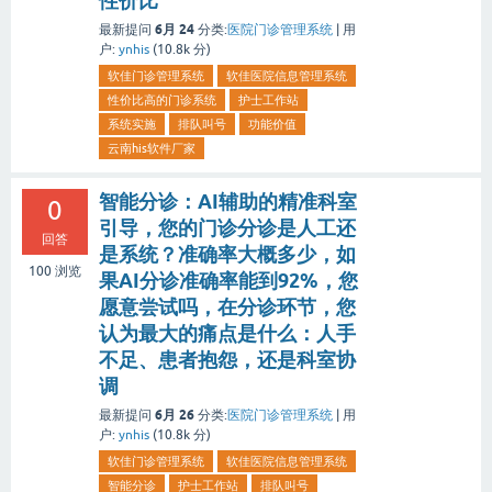
性价比
6月 24
最新提问
分类:
医院门诊管理系统
|
用
户:
ynhis
(
10.8k
分)
软佳门诊管理系统
软佳医院信息管理系统
性价比高的门诊系统
护士工作站
系统实施
排队叫号
功能价值
云南his软件厂家
智能分诊：AI辅助的精准科室
0
引导，您的门诊分诊是人工还
回答
是系统？准确率大概多少，如
100
浏览
果AI分诊准确率能到92%，您
愿意尝试吗，在分诊环节，您
认为最大的痛点是什么：人手
不足、患者抱怨，还是科室协
调
6月 26
最新提问
分类:
医院门诊管理系统
|
用
户:
ynhis
(
10.8k
分)
软佳门诊管理系统
软佳医院信息管理系统
智能分诊
护士工作站
排队叫号