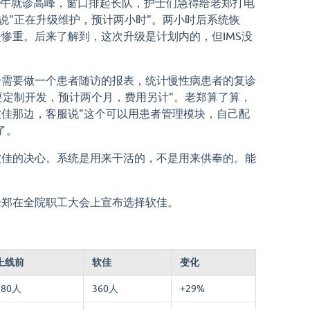
上午就诊高峰，窗口排起长队，护士们急得给老郑打电
方说"正在升级维护，预计两小时"。两小时后系统恢
惨重。后来了解到，这次升级是计划内的，但IMS没
诊需要做一个患者随访的报表，统计慢性病患者的复诊
需要定制开发，预计两个月，费用另计"。老郑算了算，
佳那边，客服说"这个可以用患者管理模块，自己配
了。
软佳的决心。系统是用来干活的，不是用来供奉的。能
老郑在全院职工大会上宣布选择软佳。
上线前
软佳
变化
280人
360人
+29%