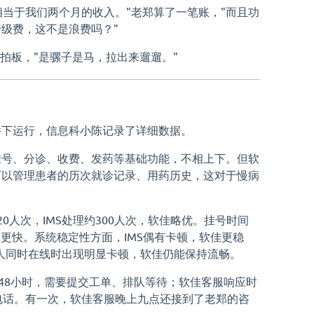
相当于我们两个月的收入。"老郑算了一笔账，"而且功
级费，这不是浪费吗？"
郑拍板，"是骡子是马，拉出来遛遛。"
件下运行，信息科小陈记录了详细数据。
挂号、分诊、收费、发药等基础功能，不相上下。但软
可以管理患者的历次就诊记录、用药历史，这对于慢病
0人次，IMS处理约300人次，软佳略优。挂号时间
软佳更快。系统稳定性方面，IMS偶有卡顿，软佳更稳
50人同时在线时出现明显卡顿，软佳仍能保持流畅。
间48小时，需要提交工单、排队等待；软佳客服响应时
电话。有一次，软佳客服晚上九点还接到了老郑的咨