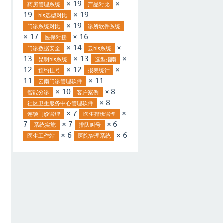
× 19
×
药房管理系统
产品对比
19
× 19
his选型对比
× 19
门诊系统对比
诊所软件系统
× 17
× 16
医保对接
× 14
×
门诊数据安全
云his系统
13
× 13
×
昆明his系统
选型指南
12
× 12
×
预约挂号
报表统计
11
× 11
云南门诊管理软件
× 10
× 8
智能分诊
客户案例
× 8
社区卫生服务中心管理软件
× 7
×
连锁门诊管理
医生排班管理
7
× 7
× 6
系统实施
排队叫号
× 6
× 6
医生工作站
医院管理系统