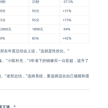
40秒
25秒
-37.5%
70分
92分
+31%
55分
95分
+73%
32800元
1898元
-94%
60%
85%
+42%
。"老郑在年度总结会上说，"这就是性价比。"
备。"小陈补充，"3年省下的钱够买一台彩超，提升了
们。"老郑总结，"选择系统，要选择适合自己规模和需
是王道。"