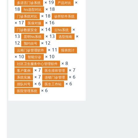
× 19
×
多语言门诊系统
产品对比
18
× 18
his选型对比
× 18
门诊系统对比
诊所软件系统
× 17
× 16
医保对接
× 14
×
门诊数据安全
云his系统
13
× 13
×
昆明his系统
选型指南
12
× 12
预约挂号
× 11
云南门诊管理软件
报表统计
× 10
× 10
智能分诊
× 8
社区卫生服务中心管理软件
× 7
× 7
客户案例
医生排班管理
× 7
× 6
系统实施
连锁门诊管理
× 6
× 6
排队叫号
医生工作站
× 6
医院管理系统