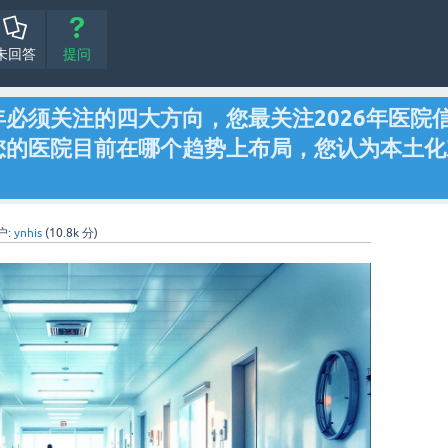
未回答
提问
6年必须关注的四大方向，您最关注2026年医院
您的医院目前在哪个趋势上布局，您认为本土化
户:
ynhis
(
10.8k
分)