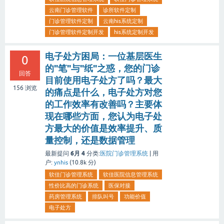
云南门诊管理软件
诊所软件定制
门诊管理软件定制
云南his系统定制
门诊管理软件定制开发
his系统定制开发
电子处方困局：一位基层医生
0
的"笔"与"纸"之惑，您的门诊
回答
目前使用电子处方了吗？最大
156
浏览
的痛点是什么，电子处方对您
的工作效率有改善吗？主要体
现在哪些方面，您认为电子处
方最大的价值是效率提升、质
量控制，还是数据管理
6月 4
最新提问
分类:
医院门诊管理系统
|
用
户:
ynhis
(
10.8k
分)
软佳门诊管理系统
软佳医院信息管理系统
性价比高的门诊系统
医保对接
药房管理系统
排队叫号
功能价值
电子处方