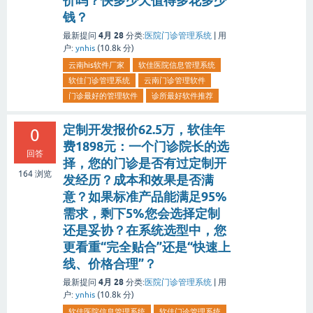
价吗？快多少天值得多花多少
钱？
4月 28
最新提问
分类:
医院门诊管理系统
|
用
户:
ynhis
(
10.8k
分)
云南his软件厂家
软佳医院信息管理系统
软佳门诊管理系统
云南门诊管理软件
门诊最好的管理软件
诊所最好软件推荐
定制开发报价62.5万，软佳年
0
费1898元：一个门诊院长的选
回答
择，您的门诊是否有过定制开
164
浏览
发经历？成本和效果是否满
意？如果标准产品能满足95%
需求，剩下5%您会选择定制
还是妥协？在系统选型中，您
更看重“完全贴合”还是“快速上
线、价格合理”？
4月 28
最新提问
分类:
医院门诊管理系统
|
用
户:
ynhis
(
10.8k
分)
软佳医院信息管理系统
软佳门诊管理系统