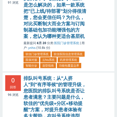
91
浏览
是怎么解决的，如果一款系统
把"已上线/待部署"划分得很清
楚，您会更信任吗？为什么，
对比买断制大而全方案与订阅
制基础包加功能增强包的方
案，您认为哪种更适合基层机
6月 20
最新提问
分类:
医院门诊管理系统
|
用
户:
ynhis
(
10.8k
分)
软佳门诊管理系统
软佳医院信息管理系统
医保对接
云his系统
药房管理系统
智能分诊
选型指南
功能包覆盖边界
排队叫号系统：从"人挤
0
人"到"有序等候"的管理升级，
回答
您医院的排队叫号系统是否让
96
浏览
患者满意？主要问题是什么，
软佳的"优先级+分区+移动提
醒"方案，对提升患者体验有
多大帮助，在叫号系统选型