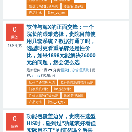
性价比高的门诊系统
诊所管理系统
产品对比
软佳_vs_ims
软佳与海X的正面交锋：一个
0
院长的艰难选择，贵院目前使
回答
用几套系统？数据打通了吗，
139
浏览
选型时更看重品牌还是性价
比，如果1898元能解决26000
元的问题，您会怎么选
5月 29
最新提问
分类:
医院门诊管理系统
|
用
户:
ynhis
(
10.8k
分)
软佳门诊管理系统
软佳医院信息管理系统
门诊系统对比
his选型对比
性价比高的门诊系统
诊所管理系统
产品对比
软佳_vs_海x
功能包覆盖边界，贵院在选型
0
HIS时，碰到过"功能表好看但
回答
实际用不了"的情况吗？后来