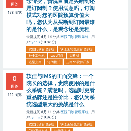
念转变，贵院目前是买断制还
回答
是订阅制？使用满意吗，订阅
178
浏览
模式对您的医院预算价值大
吗，您认为从买断到订阅最难
的是什么，是观念还是流程
6月 14
最新提问
分类:
医院门诊管理系统
|
用
户:
ynhis
(
10.8k
分)
软佳门诊管理系统
软佳医院信息管理系统
护士工作站
saas订阅
买断制
选型指南
订阅模式
云南his软件厂家
软佳与IMS的正面交锋：一个
0
院长的选择，贵院使用的是什
回答
么系统？满意吗，选型时更看
122
浏览
重品牌还是性价比，您认为系
统选型最大的挑战是什么
6月 11
最新提问
分类:
医院门诊管理系统
|
用
户:
ynhis
(
10.8k
分)
软佳门诊管理系统
软佳医院信息管理系统
门诊系统对比
his选型对比