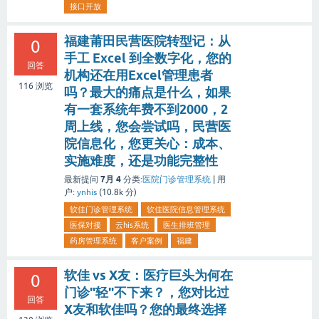
接口开放
福建莆田民营医院转型记：从
0
手工 Excel 到全数字化，您的
回答
机构还在用Excel管理患者
116
浏览
吗？最大的痛点是什么，如果
有一套系统年费不到2000，2
周上线，您会尝试吗，民营医
院信息化，您更关心：成本、
实施难度，还是功能完整性
7月 4
最新提问
分类:
医院门诊管理系统
|
用
户:
ynhis
(
10.8k
分)
软佳门诊管理系统
软佳医院信息管理系统
医保对接
云his系统
医生排班管理
药房管理系统
客户案例
福建
软佳 vs X友：医疗巨头为何在
0
门诊"轻"不下来？，您对比过
回答
X友和软佳吗？您的最终选择