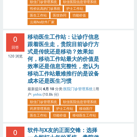
软佳门诊管理系统
软佳医院信息管理系统
性价比高的门诊系统
护士工作站
医生工作站
医技协同
功能价值
云南his软件厂家
移动医生工作站：让诊疗信息
0
跟着医生走，贵院目前诊疗方
回答
式是传统还是移动？效果如
120
浏览
何，移动工作站最大的价值是
效率还是信息完整性，您认为
移动工作站最难推行的是设备
成本还是医生习惯
6月 10
最新提问
分类:
医院门诊管理系统
|
用
户:
ynhis
(
10.8k
分)
软佳门诊管理系统
软佳医院信息管理系统
药房管理系统
护士工作站
移动医疗
医生工作站
功能价值
移动医生工作站
软件与X友的正面交锋：选择
0