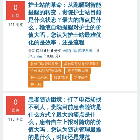
护士站的革命：从跑腿到智能
0
提醒的转变，贵院护士站目前
回答
是什么状态？最大的痛点是什
141
浏览
么，输液自动提醒对护士的价
值大吗，您认为护士站最难优
化的是效率，还是流程
6月 6
最新提问
分类:
医院门诊管理系统
|
用
户:
ynhis
(
10.8k
分)
软佳门诊管理系统
软佳医院信息管理系统
性价比高的门诊系统
药房管理系统
护士工作站
绩效管理
功能价值
护士站
患者随访困境：打了电话却找
0
不到人，贵院目前患者随访是
回答
什么方式？最大的痛点是什
118
浏览
么，患者自主上报对随访的价
值大吗，您认为随访管理最难
的是什么，时间还是规范