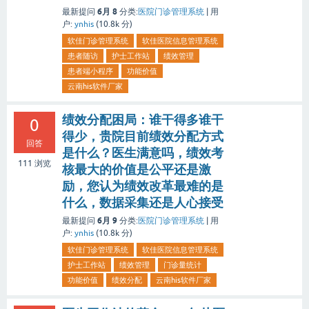
6月 8
最新提问
分类:
医院门诊管理系统
|
用
户:
ynhis
(
10.8k
分)
软佳门诊管理系统
软佳医院信息管理系统
患者随访
护士工作站
绩效管理
患者端小程序
功能价值
云南his软件厂家
绩效分配困局：谁干得多谁干
0
得少，贵院目前绩效分配方式
回答
是什么？医生满意吗，绩效考
111
浏览
核最大的价值是公平还是激
励，您认为绩效改革最难的是
什么，数据采集还是人心接受
6月 9
最新提问
分类:
医院门诊管理系统
|
用
户:
ynhis
(
10.8k
分)
软佳门诊管理系统
软佳医院信息管理系统
护士工作站
绩效管理
门诊量统计
功能价值
绩效分配
云南his软件厂家