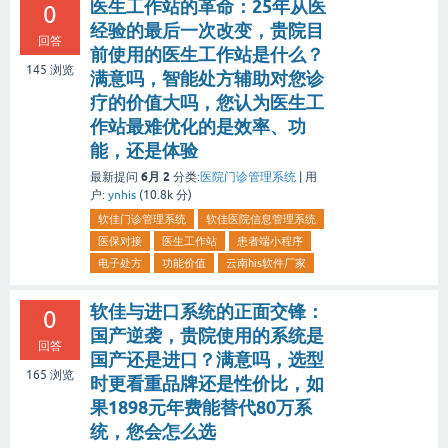
医生工作站的革命：25年从医
0
经验的最后一次改变，贵院目
回答
前使用的医生工作站是什么？
145
浏览
满意吗，智能处方辅助对您诊
疗的价值大吗，您认为医生工
作站最难优化的是效率、功
能，还是体验
6月 2
最新提问
分类:
医院门诊管理系统
|
用
户:
ynhis
(
10.8k
分)
软佳门诊管理系统
软佳医院信息管理系统
医保对接
医生工作站
患者端小程序
电子处方
功能价值
云南his软件厂家
软佳与进口系统的正面交锋：
0
国产逆袭，贵院使用的系统是
回答
国产还是进口？满意吗，选型
165
浏览
时更看重品牌还是性价比，如
果1898元年费能替代80万系
统，您会怎么选