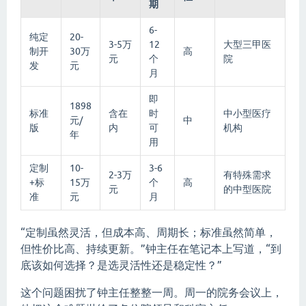
期
6-
纯定
20-
3-5万
12
大型三甲医
制开
30万
高
元
个
院
发
元
月
即
1898
标准
含在
时
中小型医疗
元/
中
版
内
可
机构
年
用
定制
10-
3-6
2-3万
有特殊需求
+标
15万
个
高
元
的中型医院
准
元
月
“定制虽然灵活，但成本高、周期长；标准虽然简单，
但性价比高、持续更新。”钟主任在笔记本上写道，“到
底该如何选择？是选灵活性还是稳定性？”
这个问题困扰了钟主任整整一周。周一的院务会议上，