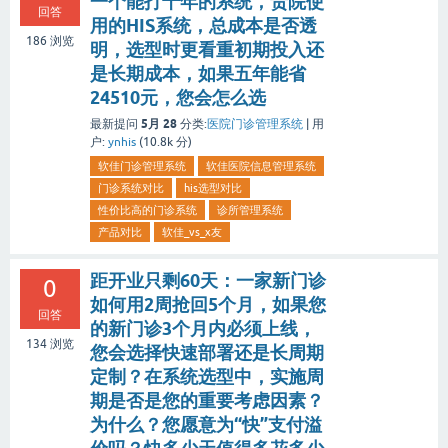
一个能打十年的系统，贵院使
回答
用的HIS系统，总成本是否透
186
浏览
明，选型时更看重初期投入还
是长期成本，如果五年能省
24510元，您会怎么选
5月 28
最新提问
分类:
医院门诊管理系统
|
用
户:
ynhis
(
10.8k
分)
软佳门诊管理系统
软佳医院信息管理系统
门诊系统对比
his选型对比
性价比高的门诊系统
诊所管理系统
产品对比
软佳_vs_x友
距开业只剩60天：一家新门诊
0
如何用2周抢回5个月，如果您
回答
的新门诊3个月内必须上线，
134
浏览
您会选择快速部署还是长周期
定制？在系统选型中，实施周
期是否是您的重要考虑因素？
为什么？您愿意为“快”支付溢