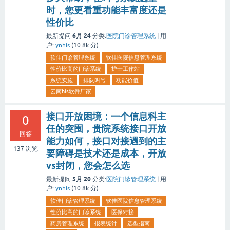
时，您更看重功能丰富度还是
性价比
6月 24
最新提问
分类:
医院门诊管理系统
|
用
户:
ynhis
(
10.8k
分)
软佳门诊管理系统
软佳医院信息管理系统
性价比高的门诊系统
护士工作站
系统实施
排队叫号
功能价值
云南his软件厂家
接口开放困境：一个信息科主
0
任的突围，贵院系统接口开放
回答
能力如何，接口对接遇到的主
137
浏览
要障碍是技术还是成本，开放
vs封闭，您会怎么选
5月 20
最新提问
分类:
医院门诊管理系统
|
用
户:
ynhis
(
10.8k
分)
软佳门诊管理系统
软佳医院信息管理系统
性价比高的门诊系统
医保对接
药房管理系统
报表统计
选型指南