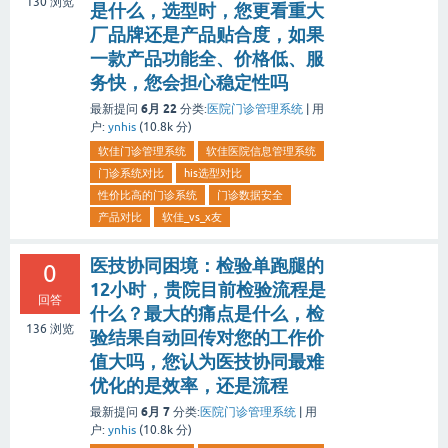
130
浏览
是什么，选型时，您更看重大
厂品牌还是产品贴合度，如果
一款产品功能全、价格低、服
务快，您会担心稳定性吗
6月 22
最新提问
分类:
医院门诊管理系统
|
用
户:
ynhis
(
10.8k
分)
软佳门诊管理系统
软佳医院信息管理系统
门诊系统对比
his选型对比
性价比高的门诊系统
门诊数据安全
产品对比
软佳_vs_x友
医技协同困境：检验单跑腿的
0
12小时，贵院目前检验流程是
回答
什么？最大的痛点是什么，检
136
浏览
验结果自动回传对您的工作价
值大吗，您认为医技协同最难
优化的是效率，还是流程
6月 7
最新提问
分类:
医院门诊管理系统
|
用
户:
ynhis
(
10.8k
分)