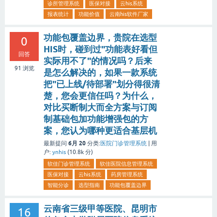
诊所管理系统
医保对接
云his系统
报表统计
功能价值
云南his软件厂家
功能包覆盖边界，贵院在选型
0
HIS时，碰到过"功能表好看但
回答
实际用不了"的情况吗？后来
91
浏览
是怎么解决的，如果一款系统
把"已上线/待部署"划分得很清
楚，您会更信任吗？为什么，
对比买断制大而全方案与订阅
制基础包加功能增强包的方
案，您认为哪种更适合基层机
6月 20
最新提问
分类:
医院门诊管理系统
|
用
户:
ynhis
(
10.8k
分)
软佳门诊管理系统
软佳医院信息管理系统
医保对接
云his系统
药房管理系统
智能分诊
选型指南
功能包覆盖边界
云南省三级甲等医院、昆明市
16