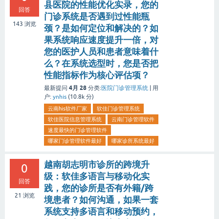
县医院的性能优化实录，您的
回答
门诊系统是否遇到过性能瓶
143
浏览
颈？是如何定位和解决的？如
果系统响应速度提升一倍，对
您的医护人员和患者意味着什
么？在系统选型时，您是否把
性能指标作为核心评估项？
4月 28
最新提问
分类:
医院门诊管理系统
|
用
户:
ynhis
(
10.8k
分)
云南his软件厂家
软佳门诊管理系统
软佳医院信息管理系统
云南门诊管理软件
速度最快的门诊管理软件
哪家门诊管理软件最好
哪家诊所系统最好
越南胡志明市诊所的跨境升
0
级：软佳多语言与移动化实
回答
践，您的诊所是否有外籍/跨
21
浏览
境患者？如何沟通，如果一套
系统支持多语言和移动预约，