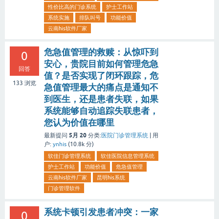
性价比高的门诊系统
护士工作站
系统实施
排队叫号
功能价值
云南his软件厂家
危急值管理的救赎：从惊吓到
0
安心，贵院目前如何管理危急
回答
值？是否实现了闭环跟踪，危
133
浏览
急值管理最大的痛点是通知不
到医生，还是患者失联，如果
系统能够自动追踪失联患者，
您认为价值在哪里
5月 20
最新提问
分类:
医院门诊管理系统
|
用
户:
ynhis
(
10.8k
分)
软佳门诊管理系统
软佳医院信息管理系统
护士工作站
功能价值
危急值管理
云南his软件厂家
昆明his系统
门诊管理软件
系统卡顿引发患者冲突：一家
0