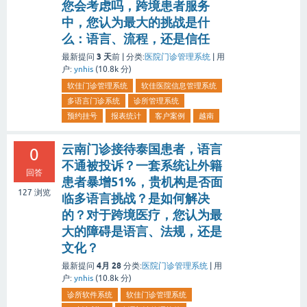
您会考虑吗，跨境患者服务
中，您认为最大的挑战是什
么：语言、流程，还是信任
3 天
最新提问
前 |
分类:
医院门诊管理系统
|
用
户:
ynhis
(
10.8k
分)
软佳门诊管理系统
软佳医院信息管理系统
多语言门诊系统
诊所管理系统
预约挂号
报表统计
客户案例
越南
云南门诊接待泰国患者，语言
0
不通被投诉？一套系统让外籍
回答
患者暴增51%，贵机构是否面
127
浏览
临多语言挑战？是如何解决
的？对于跨境医疗，您认为最
大的障碍是语言、法规，还是
文化？
4月 28
最新提问
分类:
医院门诊管理系统
|
用
户:
ynhis
(
10.8k
分)
诊所软件系统
软佳门诊管理系统