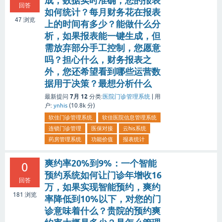
成，数据实时准确，您的报表
回答
如何统计？每月财务花在报表
47
浏览
上的时间有多少？能做什么分
析，如果报表能一键生成，但
需放弃部分手工控制，您愿意
吗？担心什么，财务报表之
外，您还希望看到哪些运营数
据用于决策？最想分析什么
7月 12
最新提问
分类:
医院门诊管理系统
|
用
户:
ynhis
(
10.8k
分)
软佳门诊管理系统
软佳医院信息管理系统
连锁门诊管理
医保对接
云his系统
药房管理系统
功能价值
报表统计
爽约率20%到9%：一个智能
0
预约系统如何让门诊年增收16
回答
万，如果实现智能预约，爽约
181
浏览
率降低到10%以下，对您的门
诊意味着什么？贵院的预约爽