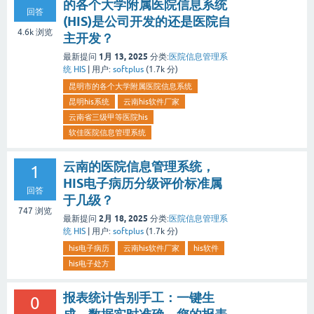
的各个大学附属医院信息系统
回答
(HIS)是公司开发的还是医院自
4.6k
浏览
主开发？
1月 13, 2025
最新提问
分类:
医院信息管理系
统 HIS
|
用户:
softplus
(
1.7k
分)
昆明市的各个大学附属医院信息系统
昆明his系统
云南his软件厂家
云南省三级甲等医院his
软佳医院信息管理系统
云南的医院信息管理系统，
1
HIS电子病历分级评价标准属
回答
于几级？
747
浏览
2月 18, 2025
最新提问
分类:
医院信息管理系
统 HIS
|
用户:
softplus
(
1.7k
分)
his电子病历
云南his软件厂家
his软件
his电子处方
报表统计告别手工：一键生
0