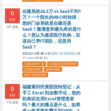
自建系统26.5万 vs SaaS不到1
0
万？一个院长的48小时抉择，
回答
您的门诊系统是自建还是
167
浏览
SaaS？最满意和最头疼的是什
么？您认为基层医疗机构，应
该自己养IT团队，还是用
SaaS？
4月 28
最新提问
分类:
医院门诊管理系统
|
用
户:
ynhis
(
10.8k
分)
云南his软件厂家
软佳医院信息管理系统
诊所软件系统
昆明his系统
软佳门诊管理系统
福建莆田民营医院转型记：从
0
手工 Excel 到全数字化，您的
回答
机构还在用Excel管理患者
116
浏览
吗？最大的痛点是什么，如果
有一套系统年费不到2000，2