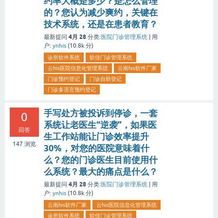
约率大概是多少？是怎么管理
的？您认为减少爽约，关键在
技术系统，还是在患者教育？
4月 28
最新提问
分类:
医院门诊管理系统
|
用
户:
ynhis
(
10.8k
分)
诊所软件系统
软佳门诊管理系统
云his医院信息化管理系统
云南his软件厂家
门诊预约登记
门诊自助登记
门诊多语言预约登记
手写处方被投诉到停诊，一套
0
系统让老医生“逆袭”，如果医
回答
生工作站能让门诊效率提升
147
浏览
30%，对您的医院意味着什
么？您的门诊医生目前使用什
么系统？最大的痛点是什么？
4月 28
最新提问
分类:
医院门诊管理系统
|
用
户:
ynhis
(
10.8k
分)
云南his软件厂家
云his医院信息化管理系统
诊所软件系统
软佳门诊管理系统