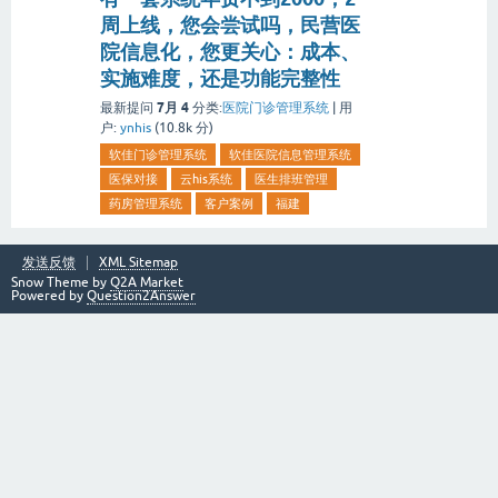
周上线，您会尝试吗，民营医
院信息化，您更关心：成本、
实施难度，还是功能完整性
7月 4
最新提问
分类:
医院门诊管理系统
|
用
户:
ynhis
(
10.8k
分)
软佳门诊管理系统
软佳医院信息管理系统
医保对接
云his系统
医生排班管理
药房管理系统
客户案例
福建
发送反馈
XML Sitemap
Snow Theme by
Q2A Market
Powered by
Question2Answer