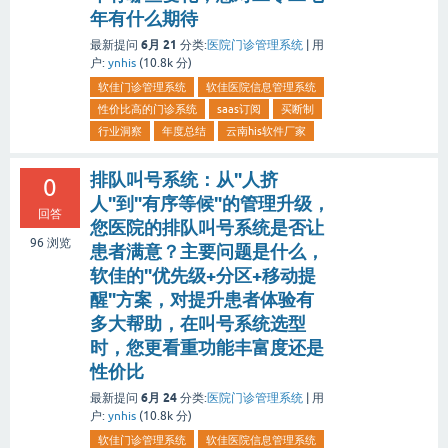
年有什么期待
6月 21
最新提问
分类:
医院门诊管理系统
|
用
户:
ynhis
(
10.8k
分)
软佳门诊管理系统
软佳医院信息管理系统
性价比高的门诊系统
saas订阅
买断制
行业洞察
年度总结
云南his软件厂家
排队叫号系统：从"人挤
0
人"到"有序等候"的管理升级，
回答
您医院的排队叫号系统是否让
96
浏览
患者满意？主要问题是什么，
软佳的"优先级+分区+移动提
醒"方案，对提升患者体验有
多大帮助，在叫号系统选型
时，您更看重功能丰富度还是
性价比
6月 24
最新提问
分类:
医院门诊管理系统
|
用
户:
ynhis
(
10.8k
分)
软佳门诊管理系统
软佳医院信息管理系统