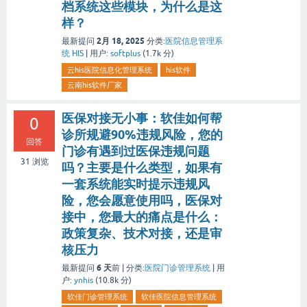
档系统这些模块，为什么是这
样？
2月 18, 2025
最新提问
分类:
医院信息管理系
统 HIS
|
用户:
softplus
(
1.7k
分)
云his医院信息化管理系统
his软件
云南his软件厂家
医保对接无小事：软佳如何帮
0
诊所规避90%违规风险，您的
回答
门诊有遇到过医保违规问题
31
浏览
吗？主要是什么类型，如果有
一套系统能实时提示违规风
险，您会愿意使用吗，医保对
接中，您最大的痛点是什么：
政策复杂、技术对接，还是审
核压力
6 天
最新提问
前 |
分类:
医院门诊管理系统
|
用
户:
ynhis
(
10.8k
分)
软佳门诊管理系统
软佳医院信息管理系统