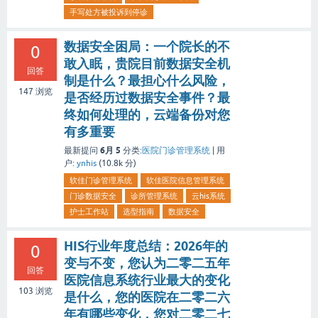
手写处方被投诉到停诊
数据安全困局：一个院长的不
0
敢入眠，贵院目前数据安全机
回答
制是什么？最担心什么风险，
147
浏览
是否经历过数据安全事件？最
终如何处理的，云端备份对您
有多重要
6月 5
最新提问
分类:
医院门诊管理系统
|
用
户:
ynhis
(
10.8k
分)
软佳门诊管理系统
软佳医院信息管理系统
门诊数据安全
诊所管理系统
云his系统
护士工作站
选型指南
数据安全
HIS行业年度总结：2026年的
0
变与不变，您认为二零二五年
回答
医院信息系统行业最大的变化
103
浏览
是什么，您的医院在二零二六
年有哪些变化，您对二零二七