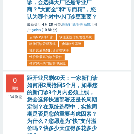
诊，会选择大厂还是专业厂
商？“大而全”和“专而精”，您
认为哪个对中小门诊更重要？
4月 28
最新提问
分类:
医院门诊管理系统
|
用
户:
ynhis
(
10.8k
分)
云南his软件厂家
软佳医院信息管理系统
软佳门诊管理系统
诊所软件系统
性价比最高的门诊管理软件
性价比最高的诊所软件
便宜好用的门诊管理系统
距开业只剩60天：一家新门诊
0
如何用2周抢回5个月，如果您
回答
的新门诊3个月内必须上线，
134
浏览
您会选择快速部署还是长周期
定制？在系统选型中，实施周
期是否是您的重要考虑因素？
为什么？您愿意为“快”支付溢
价吗？快多少天值得多花多少