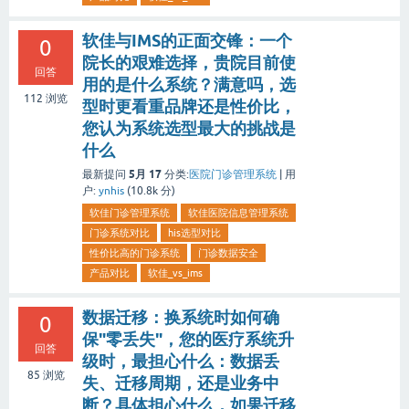
软佳与IMS的正面交锋：一个
0
院长的艰难选择，贵院目前使
回答
用的是什么系统？满意吗，选
112
浏览
型时更看重品牌还是性价比，
您认为系统选型最大的挑战是
什么
5月 17
最新提问
分类:
医院门诊管理系统
|
用
户:
ynhis
(
10.8k
分)
软佳门诊管理系统
软佳医院信息管理系统
门诊系统对比
his选型对比
性价比高的门诊系统
门诊数据安全
产品对比
软佳_vs_ims
数据迁移：换系统时如何确
0
保"零丢失"，您的医疗系统升
回答
级时，最担心什么：数据丢
85
浏览
失、迁移周期，还是业务中
断？具体担心什么，如果迁移