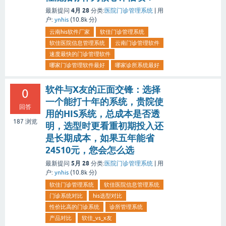
4月 28
最新提问
分类:
医院门诊管理系统
|
用
户:
ynhis
(
10.8k
分)
云南his软件厂家
软佳门诊管理系统
软佳医院信息管理系统
云南门诊管理软件
速度最快的门诊管理软件
哪家门诊管理软件最好
哪家诊所系统最好
软件与X友的正面交锋：选择
0
一个能打十年的系统，贵院使
回答
用的HIS系统，总成本是否透
187
浏览
明，选型时更看重初期投入还
是长期成本，如果五年能省
24510元，您会怎么选
5月 28
最新提问
分类:
医院门诊管理系统
|
用
户:
ynhis
(
10.8k
分)
软佳门诊管理系统
软佳医院信息管理系统
门诊系统对比
his选型对比
性价比高的门诊系统
诊所管理系统
产品对比
软佳_vs_x友