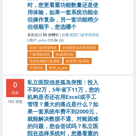
时，您更看重功能数量还是使
用体验，如果一套系统功能全
但操作复杂，另一套功能稍少
但很顺手，您选哪个
53 分钟
最新提问
前 |
分类:
医院门诊管理系统
|
用户:
ynhis
(
10.8k
分)
软佳门诊管理系统
软佳医院信息管理系统
门诊系统对比
his选型对比
性价比高的门诊系统
多语言门诊系统
产品对比
软佳_vs_pcs
私立医院信息孤岛突围：投入
0
不到2万，5年省下11万，您的
回答
机构是否还在用Excel或手工
165
浏览
管理？最大的痛点是什么？如
果一套系统年费不到2000元，
就能解决数据不通、对账困难
的问题，您会尝试吗？私立医
院在选择系统时，您最看重的