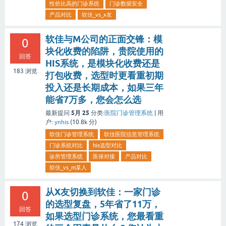
性价比高的门诊系统
门诊数据安全
产品对比
软佳_vs_x友
软佳与M公司的正面交锋：模
0
块化收费的陷阱，贵院使用的
回答
HIS系统，是模块化收费还是
183
浏览
打包收费，选型时更看重初期
投入还是长期成本，如果三年
能省7万多，您会怎么选
5月 25
最新提问
分类:
医院门诊管理系统
|
用
户:
ynhis
(
10.8k
分)
软佳门诊管理系统
软佳医院信息管理系统
门诊系统对比
his选型对比
诊所管理系统
医保对接
产品对比
软佳_vs_m某人
从X友切换到软佳：一家门诊
0
的选型复盘，5年省了11万，
回答
如果选型门诊系统，您最看重
174
浏览