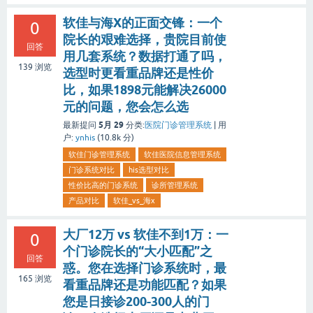
软佳与海X的正面交锋：一个
0
院长的艰难选择，贵院目前使
回答
用几套系统？数据打通了吗，
139
浏览
选型时更看重品牌还是性价
比，如果1898元能解决26000
元的问题，您会怎么选
5月 29
最新提问
分类:
医院门诊管理系统
|
用
户:
ynhis
(
10.8k
分)
软佳门诊管理系统
软佳医院信息管理系统
门诊系统对比
his选型对比
性价比高的门诊系统
诊所管理系统
产品对比
软佳_vs_海x
大厂12万 vs 软佳不到1万：一
0
个门诊院长的“大小匹配”之
回答
惑。您在选择门诊系统时，最
165
浏览
看重品牌还是功能匹配？如果
您是日接诊200-300人的门