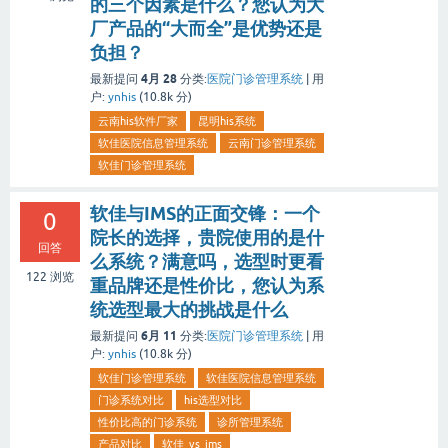
的三个因素是什么？您认为大
厂产品的“大而全”是优势还是
负担？
4月 28
最新提问
分类:
医院门诊管理系统
|
用
户:
ynhis
(
10.8k
分)
云南his软件厂家
昆明his系统
软佳医院信息管理系统
云南门诊管理系统
软佳门诊管理系统
软佳与IMS的正面交锋：一个
0
院长的选择，贵院使用的是什
回答
么系统？满意吗，选型时更看
122
浏览
重品牌还是性价比，您认为系
统选型最大的挑战是什么
6月 11
最新提问
分类:
医院门诊管理系统
|
用
户:
ynhis
(
10.8k
分)
软佳门诊管理系统
软佳医院信息管理系统
门诊系统对比
his选型对比
性价比高的门诊系统
诊所管理系统
产品对比
软佳_vs_ims