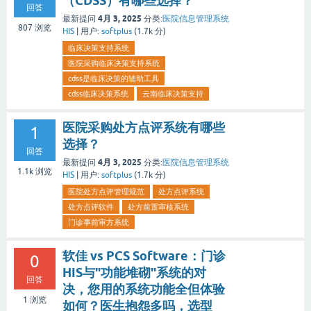
（CDSS）有哪些选择？
回答
4月 3, 2025
最新提问
分类:
医院信息管理系统
807
浏览
HIS
|
用户:
softplus
(
1.7k
分)
临床决策支持系统
医院采购临床决策支持系统
cdss是临床决策的辅助工具
cdss临床决策系统
云南临床决策支持
医院采购处方点评系统有哪些
1
选择？
回答
4月 3, 2025
最新提问
分类:
医院信息管理系统
1.1k
浏览
HIS
|
用户:
softplus
(
1.7k
分)
医院处方点评管理规范
处方点评系统
处方点评软件
处方前置审核系统
门诊事前审方系统
软佳 vs PCS Software：门诊
0
HIS与"功能堆砌"系统的对
回答
决，您用的系统功能全但体验
1
浏览
如何？医生抱怨多吗，选型