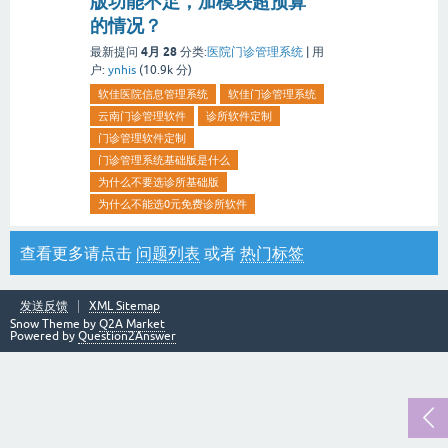
版功能不足，加模块超预算”
的情况？
4月 28
最新提问
分类:
医院门诊管理系统
|
用
户:
ynhis
(
10.9k
分)
软佳医院信息管理系统
软佳门诊管理系统
云南门诊管理软件
诊所软件定制
门诊管理软件定制
门诊管理系统基础版是什么
为什么不要选诊所基础版
为什么不能选0元免费诊所软件
查看更多请点击
问题列表
或者
热门标签
发送反馈
XML Sitemap
Snow Theme by
Q2A Market
Powered by
Question2Answer