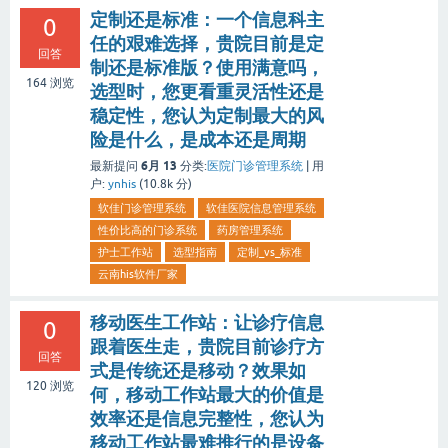
定制还是标准：一个信息科主
0
任的艰难选择，贵院目前是定
回答
制还是标准版？使用满意吗，
164
浏览
选型时，您更看重灵活性还是
稳定性，您认为定制最大的风
险是什么，是成本还是周期
6月 13
最新提问
分类:
医院门诊管理系统
|
用
户:
ynhis
(
10.8k
分)
软佳门诊管理系统
软佳医院信息管理系统
性价比高的门诊系统
药房管理系统
护士工作站
选型指南
定制_vs_标准
云南his软件厂家
移动医生工作站：让诊疗信息
0
跟着医生走，贵院目前诊疗方
回答
式是传统还是移动？效果如
120
浏览
何，移动工作站最大的价值是
效率还是信息完整性，您认为
移动工作站最难推行的是设备