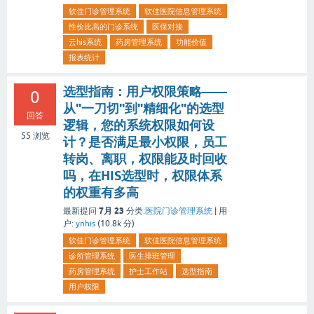
软佳门诊管理系统
软佳医院信息管理系统
性价比高的门诊系统
医保对接
云his系统
药房管理系统
功能价值
报表统计
选型指南：用户权限策略——
0
从"一刀切"到"精细化"的选型
回答
逻辑，您的系统权限如何设
55
浏览
计？是否满足最小权限，员工
转岗、离职，权限能及时回收
吗，在HIS选型时，权限体系
的权重有多高
7月 23
最新提问
分类:
医院门诊管理系统
|
用
户:
ynhis
(
10.8k
分)
软佳门诊管理系统
软佳医院信息管理系统
诊所管理系统
医生排班管理
药房管理系统
护士工作站
选型指南
用户权限