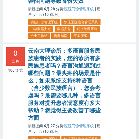
容性问题导致备份失效
6月 28
最新提问
分类:
医院门诊管理系统
|
用
户:
ynhis
(
10.8k
分)
软佳门诊管理系统
软佳医院信息管理系统
门诊数据安全
数据灾备
药房管理系统
护士工作站
选型指南
灾备演练
云南大理诊所：多语言服务民
0
族患者的实践，您的诊所有多
回答
民族患者吗？语言沟通遇到过
100
浏览
哪些问题？最头疼的场景是什
么，如果系统支持8种语言
（含少数民族语言），您会考
虑吗？最需要哪几种，多语言
服务对提升患者满意度有多大
帮助？您觉得主要改善了哪些
方面
6月 27
最新提问
分类:
医院门诊管理系统
|
用
户:
ynhis
(
10.8k
分)