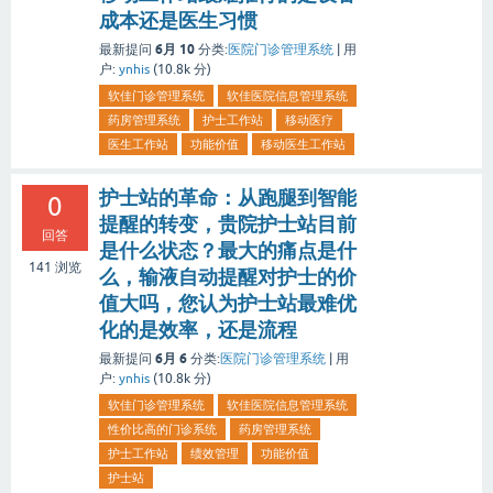
成本还是医生习惯
6月 10
最新提问
分类:
医院门诊管理系统
|
用
户:
ynhis
(
10.8k
分)
软佳门诊管理系统
软佳医院信息管理系统
药房管理系统
护士工作站
移动医疗
医生工作站
功能价值
移动医生工作站
护士站的革命：从跑腿到智能
0
提醒的转变，贵院护士站目前
回答
是什么状态？最大的痛点是什
141
浏览
么，输液自动提醒对护士的价
值大吗，您认为护士站最难优
化的是效率，还是流程
6月 6
最新提问
分类:
医院门诊管理系统
|
用
户:
ynhis
(
10.8k
分)
软佳门诊管理系统
软佳医院信息管理系统
性价比高的门诊系统
药房管理系统
护士工作站
绩效管理
功能价值
护士站