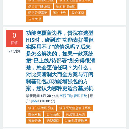
软佳门诊管理系统
软佳医院信息管理系统
多语言门诊系统
诊所管理系统
药房管理系统
预约挂号
客户案例
云南大理
功能包覆盖边界，贵院在选型
0
HIS时，碰到过"功能表好看但
回答
实际用不了"的情况吗？后来
91
浏览
是怎么解决的，如果一款系统
把"已上线/待部署"划分得很清
楚，您会更信任吗？为什么，
对比买断制大而全方案与订阅
制基础包加功能增强包的方
案，您认为哪种更适合基层机
6月 20
最新提问
分类:
医院门诊管理系统
|
用
户:
ynhis
(
10.8k
分)
软佳门诊管理系统
软佳医院信息管理系统
医保对接
云his系统
药房管理系统
智能分诊
选型指南
功能包覆盖边界