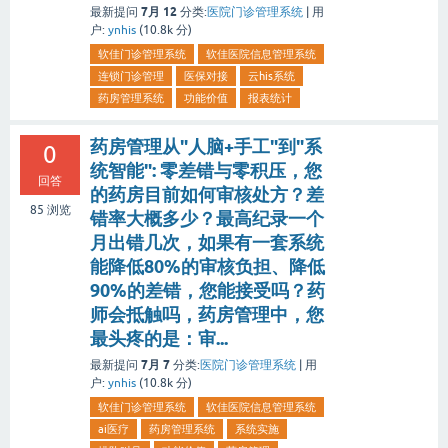
7月 12
最新提问
分类:
医院门诊管理系统
|
用
户:
ynhis
(
10.8k
分)
软佳门诊管理系统
软佳医院信息管理系统
连锁门诊管理
医保对接
云his系统
药房管理系统
功能价值
报表统计
药房管理从"人脑+手工"到"系
0
统智能": 零差错与零积压，您
回答
的药房目前如何审核处方？差
85
浏览
错率大概多少？最高纪录一个
月出错几次，如果有一套系统
能降低80%的审核负担、降低
90%的差错，您能接受吗？药
师会抵触吗，药房管理中，您
最头疼的是：审...
7月 7
最新提问
分类:
医院门诊管理系统
|
用
户:
ynhis
(
10.8k
分)
软佳门诊管理系统
软佳医院信息管理系统
ai医疗
药房管理系统
系统实施