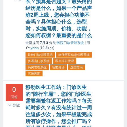
长？预算是否超支？最头疼的
经历是什么，如果一个产品声
称2周上线，您会担心功能不
全吗？具体担心什么，选型
时，实施周期、价格、功能，
您如何权衡？最重要的是什么
7月 3
最新提问
分类:
医院门诊管理系统
|
用
户:
ynhis
(
10.8k
分)
软佳门诊管理系统
软佳医院信息管理系统
多语言门诊系统
医生排班管理
药房管理系统
智能分诊
选型指南
实施周期
移动医生工作站：门诊医生
0
的"随行车厢"，您的门诊医生
回答
需要频繁往返工作站吗？每天
90
浏览
耗时多久？有没有统计过一周
往返多少次，如果平板能完成
所有诊疗操作，您会推广吗？