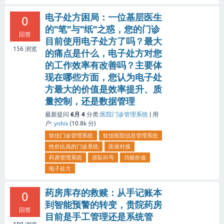
电子处方困局：一位基层医生
0
的"笔"与"纸"之惑，您的门诊
回答
目前使用电子处方了吗？最大
156
浏览
的痛点是什么，电子处方对您
的工作效率有改善吗？主要体
现在哪些方面，您认为电子处
方最大的价值是效率提升、质
量控制，还是数据管理
6月 4
最新提问
分类:
医院门诊管理系统
|
用
户:
ynhis
(
10.8k
分)
软佳门诊管理系统
软佳医院信息管理系统
性价比高的门诊系统
医保对接
药房管理系统
排队叫号
功能价值
电子处方
药房库存的救赎：从手记账本
0
到智能预警的转变，贵院药房
回答
目前是手工管理还是系统管