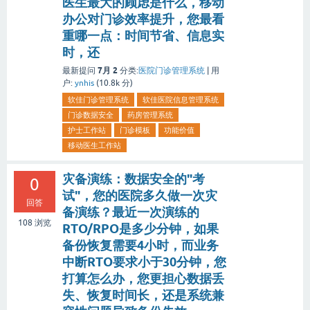
医生最大的顾虑是什么，移动
办公对门诊效率提升，您最看
重哪一点：时间节省、信息实
时，还
7月 2
最新提问
分类:
医院门诊管理系统
|
用
户:
ynhis
(
10.8k
分)
软佳门诊管理系统
软佳医院信息管理系统
门诊数据安全
药房管理系统
护士工作站
门诊模板
功能价值
移动医生工作站
灾备演练：数据安全的"考
0
试"，您的医院多久做一次灾
回答
备演练？最近一次演练的
108
浏览
RTO/RPO是多少分钟，如果
备份恢复需要4小时，而业务
中断RTO要求小于30分钟，您
打算怎么办，您更担心数据丢
失、恢复时间长，还是系统兼