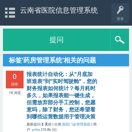
云南省医院信息管理系统
登录
提问
标签'药房管理系统'相关的问题
报表统计自动化：从"月底加
0
班造表"到"实时驾驶舱"，您的
回答
财务报表如何统计？每月耗时
18
浏览
多久，如果报表能一键生成，
但需放弃部分手工控制，您愿
意吗，除了财务，您还希望看
到哪些运营数据用于管理决策
2 天
最新提问
前 |
分类:
医院门诊管理系统
|
用
户:
ynhis
(
10.8k
分)