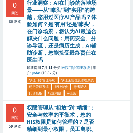
行业洞察：AI在门诊的落地场
0
景——从"噱头"到"实用"的跨
回答
越，您用过医疗AI产品吗？体
80
浏览
验如何？是'有用'还是'噱头'，
在门诊场景，您认为AI最适合
解决什么问题：用药安全、分
诊导流，还是病历生成，AI辅
助诊断，您能接受最终责任在
医生吗
7月 15
最新提问
分类:
医院门诊管理系统
|
用
户:
ynhis
(
10.8k
分)
软佳门诊管理系统
软佳医院信息管理系统
药房管理系统
智能分诊
患者随访
门诊模板
行业洞察
ai应用
权限管理从"粗放"到"精细"：
0
安全与效率的平衡术，您的
回答
HIS权限是如何管理的？是否
59
浏览
精细到最小权限，员工离职、