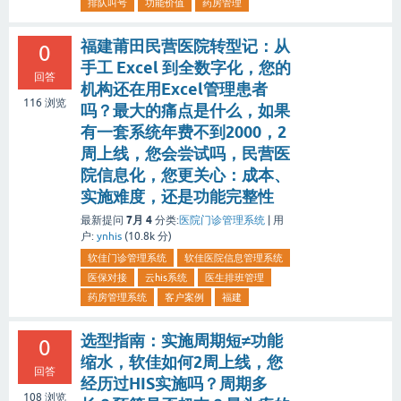
排队叫号
功能价值
药房管理
福建莆田民营医院转型记：从
0
手工 Excel 到全数字化，您的
回答
机构还在用Excel管理患者
116
浏览
吗？最大的痛点是什么，如果
有一套系统年费不到2000，2
周上线，您会尝试吗，民营医
院信息化，您更关心：成本、
实施难度，还是功能完整性
7月 4
最新提问
分类:
医院门诊管理系统
|
用
户:
ynhis
(
10.8k
分)
软佳门诊管理系统
软佳医院信息管理系统
医保对接
云his系统
医生排班管理
药房管理系统
客户案例
福建
选型指南：实施周期短≠功能
0
缩水，软佳如何2周上线，您
回答
经历过HIS实施吗？周期多
108
浏览