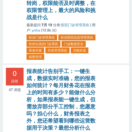
转岗，权限能否及时调整，在
权限管理上，最大的风险和挑
战是什么
7月 13
最新提问
分类:
医院门诊管理系统
|
用
户:
ynhis
(
10.8k
分)
软佳门诊管理系统
软佳医院信息管理系统
性价比高的门诊系统
门诊数据安全
医保对接
药房管理系统
功能价值
权限管理
报表统计告别手工：一键生
0
成，数据实时准确，您的报表
回答
如何统计？每月财务花在报表
47
浏览
上的时间有多少？能做什么分
析，如果报表能一键生成，但
需放弃部分手工控制，您愿意
吗？担心什么，财务报表之
外，您还希望看到哪些运营数
据用于决策？最想分析什么