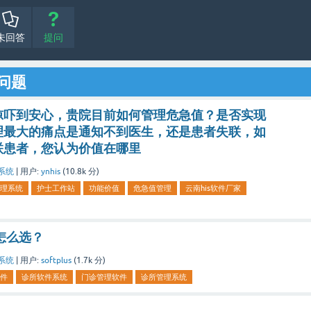
未回答
提问
问题
惊吓到安心，贵院目前如何管理危急值？是否实现
理最大的痛点是通知不到医生，还是患者失联，如
联患者，您认为价值在哪里
系统
|
用户:
ynhis
(
10.8k
分)
理系统
护士工作站
功能价值
危急值管理
云南his软件厂家
怎么选？
系统
|
用户:
softplus
(
1.7k
分)
件
诊所软件系统
门诊管理软件
诊所管理系统